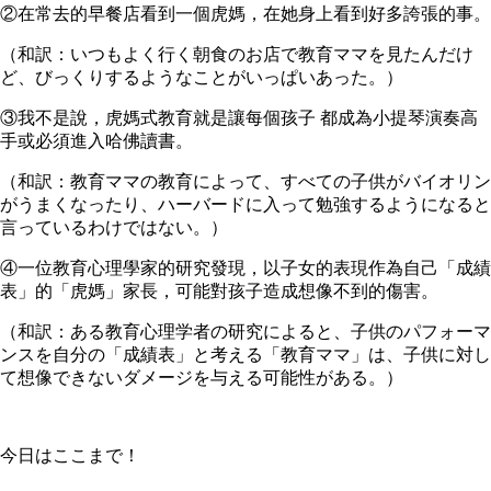
②在常去的早餐店看到一個虎媽，在她身上看到好多誇張的事。
（和訳：いつもよく行く朝食のお店で教育ママを見たんだけ
ど、びっくりするようなことがいっぱいあった。）
③我不是說，虎媽式教育就是讓每個孩子 都成為小提琴演奏高
手或必須進入哈佛讀書。
（和訳：教育ママの教育によって、すべての子供がバイオリン
がうまくなったり、ハーバードに入って勉強するようになると
言っているわけではない。）
④一位教育心理學家的研究發現，以子女的表現作為自己「成績
表」的「虎媽」家長，可能對孩子造成想像不到的傷害。
（和訳：ある教育心理学者の研究によると、子供のパフォーマ
ンスを自分の「成績表」と考える「教育ママ」は、子供に対し
て想像できないダメージを与える可能性がある。）
今日はここまで！