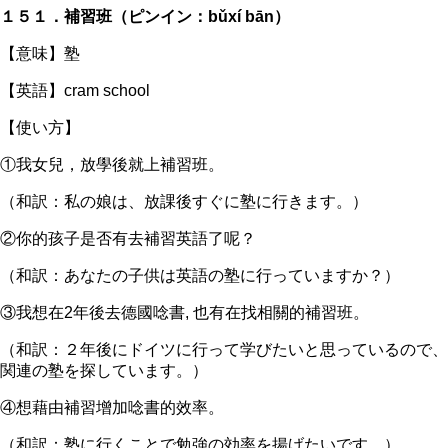
１５１．補習班（ピンイン：bǔxí bān）
【意味】塾
【英語】cram school
【使い方】
①我女兒，放學後就上補習班。
（和訳：私の娘は、放課後すぐに塾に行きます。）
②你的孩子是否有去補習英語了呢？
（和訳：あなたの子供は英語の塾に行っていますか？）
③我想在2年後去德國唸書, 也有在找相關的補習班。
（和訳：２年後にドイツに行って学びたいと思っているので、
関連の塾を探しています。）
④想藉由補習增加唸書的效率。
（和訳：塾に行くことで勉強の効率を揚げたいです。）