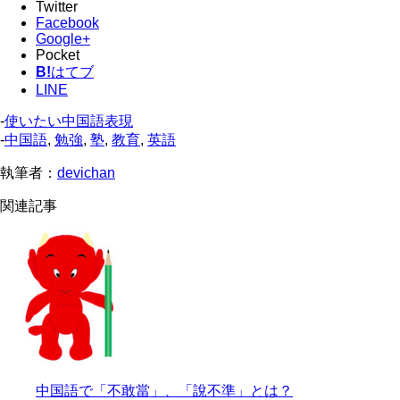
Twitter
Facebook
Google+
Pocket
B!
はてブ
LINE
-
使いたい中国語表現
-
中国語
,
勉強
,
塾
,
教育
,
英語
執筆者：
devichan
関連記事
中国語で「不敢當」、「說不準」とは？