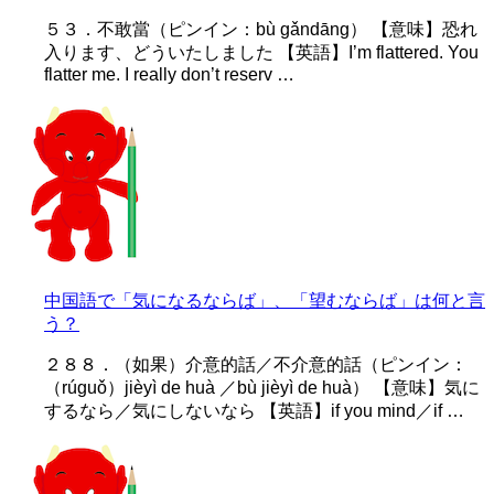
５３．不敢當（ピンイン：bù gǎndāng） 【意味】恐れ
入ります、どういたしました 【英語】I’m flattered. You
flatter me. I really don’t reserv …
中国語で「気になるならば」、「望むならば」は何と言
う？
２８８．（如果）介意的話／不介意的話（ピンイン：
（rúguǒ）jièyì de huà ／bù jièyì de huà） 【意味】気に
するなら／気にしないなら 【英語】if you mind／if …