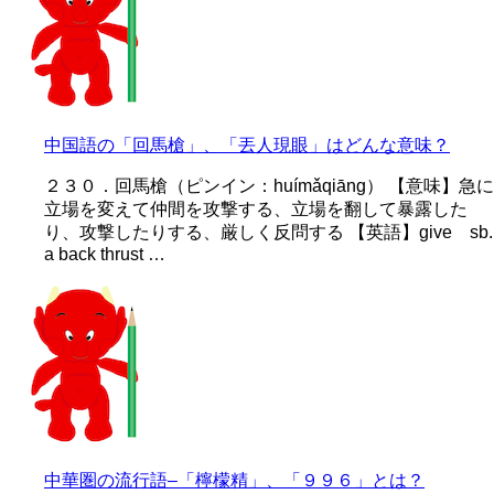
中国語の「回馬槍」、「丟人現眼」はどんな意味？
２３０．回馬槍（ピンイン：huímǎqiāng） 【意味】急に
立場を変えて仲間を攻撃する、立場を翻して暴露した
り、攻撃したりする、厳しく反問する 【英語】give sb.
a back thrust …
中華圏の流行語–「檸檬精」、「９９６」とは？