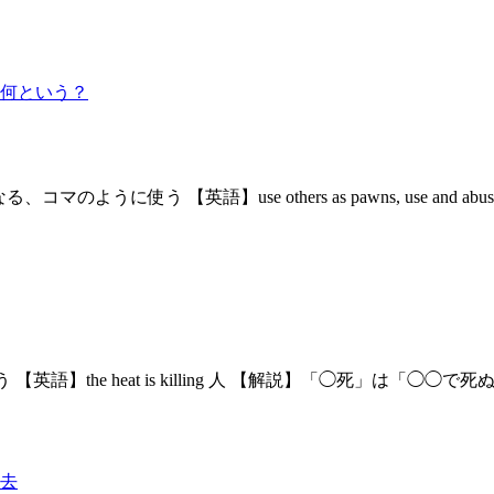
何という？
う 【英語】use others as pawns, use and abuse, take
【英語】the heat is killing 人 【解説】「◯死」
去