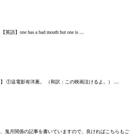
s a bad mouth but one is …
y 【使い方】 ①這電影有洋蔥。 （和訳：この映画泣けるよ。） …
、鬼月関係の記事を書いていますので、良ければこちらもご