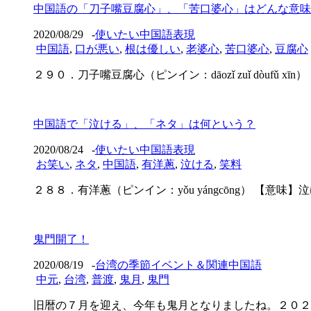
中国語の「刀子嘴豆腐心」、「苦口婆心」はどんな意味
2020/08/29
-
使いたい中国語表現
中国語
,
口が悪い
,
根は優しい
,
老婆心
,
苦口婆心
,
豆腐心
２９０．刀子嘴豆腐心（ピンイン：dāozǐ zuǐ dòufǔ xīn）
中国語で「泣ける」、「ネタ」は何という？
2020/08/24
-
使いたい中国語表現
お笑い
,
ネタ
,
中国語
,
有洋蔥
,
泣ける
,
笑料
２８８．有洋蔥（ピンイン：yǒu yángcōng） 【意味】泣
鬼門開了！
2020/08/19
-
台湾の季節イベント＆関連中国語
中元
,
台湾
,
普渡
,
鬼月
,
鬼門
旧暦の７月を迎え、今年も鬼月となりましたね。２０２