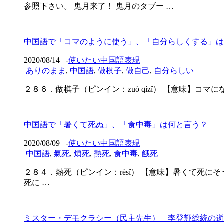
参照下さい。 鬼月来了！ 鬼月のタブー …
中国語で「コマのように使う」、「自分らしくする」は
2020/08/14
-
使いたい中国語表現
ありのまま
,
中国語
,
做棋子
,
做自己
,
自分らしい
２８６．做棋子（ピンイン：zuò qízǐ） 【意味】コマになる、コマのように使
中国語で「暑くて死ぬ」、「食中毒」は何と言う？
2020/08/09
-
使いたい中国語表現
中国語
,
氣死
,
煩死
,
熱死
,
食中毒
,
餓死
２８４．熱死（ピンイン：rèsǐ） 【意味】暑くて死にそう 
死に …
ミスター・デモクラシー（民主先生） 李登輝総統の逝