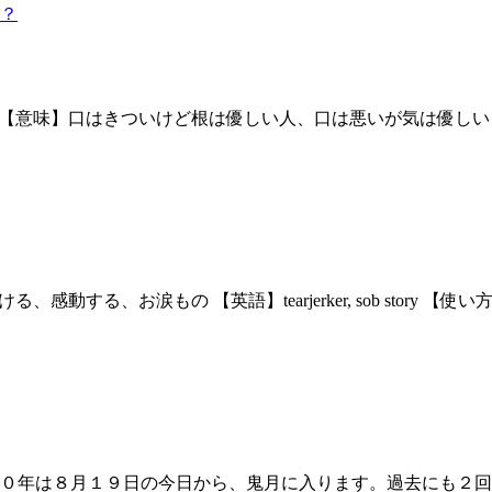
？
 【意味】口はきついけど根は優しい人、口は悪いが気は優しい 【英語】one ha
ける、感動する、お涙もの 【英語】tearjerker, sob stor
０年は８月１９日の今日から、鬼月に入ります。過去にも２回