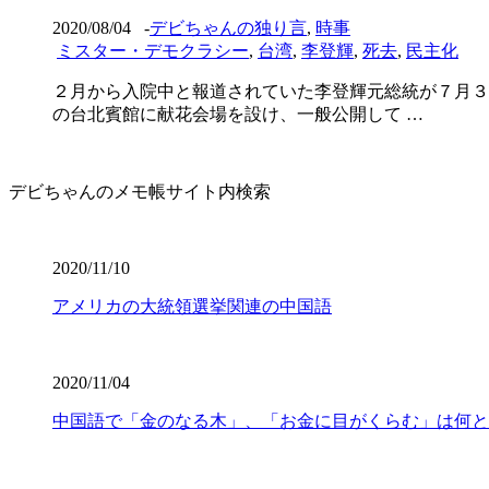
2020/08/04
-
デビちゃんの独り言
,
時事
ミスター・デモクラシー
,
台湾
,
李登輝
,
死去
,
民主化
２月から入院中と報道されていた李登輝元総統が７月３
の台北賓館に献花会場を設け、一般公開して …
デビちゃんのメモ帳サイト内検索
2020/11/10
アメリカの大統領選挙関連の中国語
2020/11/04
中国語で「金のなる木」、「お金に目がくらむ」は何と