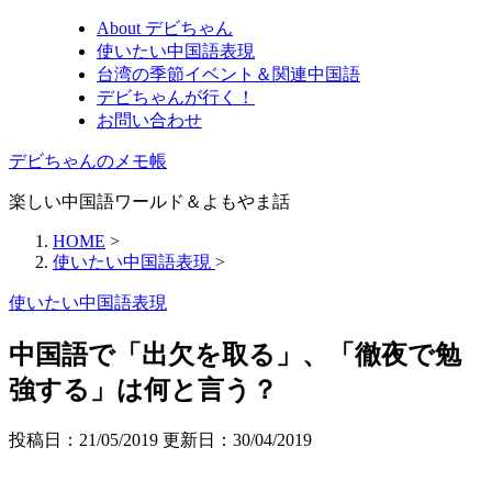
About デビちゃん
使いたい中国語表現
台湾の季節イベント＆関連中国語
デビちゃんが行く！
お問い合わせ
デビちゃんのメモ帳
楽しい中国語ワールド＆よもやま話
HOME
>
使いたい中国語表現
>
使いたい中国語表現
中国語で「出欠を取る」、「徹夜で勉
強する」は何と言う？
投稿日：21/05/2019 更新日：
30/04/2019