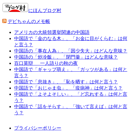
にほんブログ村
デビちゃんのメモ帳
アメリカの大統領選挙関連の中国語
中国語で「金のなる木」、「お金に目がくらむ」は何
と言う？
中国語の「事在人為」、「因少失大」はどんな意味？
中国語の「炒冷飯」、「閉門羹」はどんな意味？
百口莫辯 一人語りの秋の夜
中国語で「ギャップ萌え」、「ガッツがある」は何と
言う？
中国語で「息抜き」、「恥を晒す」は何と言う？
中国語で「おじゃま虫」、「疫病神」は何と言う？
中国語で「よそよそしい」、「ど忘れする」は何と言
う？
中国語で「話をそらす」、「強いて言えば」は何と言
う？
プライバシーポリシー