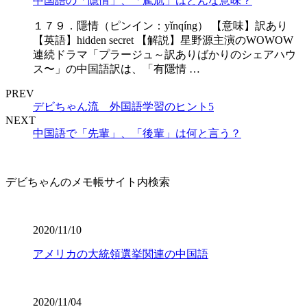
中国語の「隱情」、「尷尬」はどんな意味？
１７９．隱情（ピンイン：yǐnqíng） 【意味】訳あり
【英語】hidden secret 【解説】星野源主演のWOWOW
連続ドラマ「プラージュ～訳ありばかりのシェアハウ
ス〜」の中国語訳は、「有隱情 …
PREV
デビちゃん流 外国語学習のヒント5
NEXT
中国語で「先輩」、「後輩」は何と言う？
デビちゃんのメモ帳サイト内検索
2020/11/10
アメリカの大統領選挙関連の中国語
2020/11/04