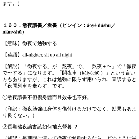
ます。）
１６０．熬夜讀書／看書（ピンイン：áoyè dúshū／
niàn//shū）
【意味】徹夜で勉強する
【英語】all-nighter, sit up all night
【解説】「徹夜する」が「熬夜」で、「熬夜＋〜」で「徹夜
で〜する」になります。「開夜車（kāiyèchē ）」という言い
方もありますが、これは勉強に限らず用いられ、直訳すると
「夜間列車を走らす」です。
①熬夜讀書不但傷身體而且效果也不好。
（和訳：徹夜勉強は身体を傷付けるだけでなく、効果もあま
り良くない。）
②長期熬夜讀書該如何補充營養 ？
（和訳：長期間に渡って徹夜で勉強するなら、どのように栄