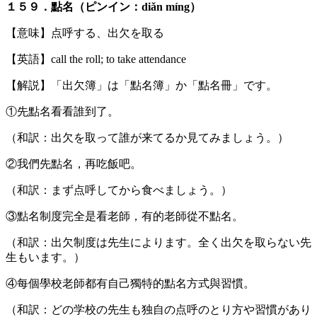
１５９．點名（ピンイン：diǎn míng）
【意味】点呼する、出欠を取る
【英語】call the roll; to take attendance
【解説】「出欠簿」は「點名簿」か「點名冊」です。
①先點名看看誰到了。
（和訳：出欠を取って誰が来てるか見てみましょう。）
②我們先點名，再吃飯吧。
（和訳：まず点呼してから食べましょう。）
③點名制度完全是看老師，有的老師從不點名。
（和訳：出欠制度は先生によります。全く出欠を取らない先
生もいます。）
④每個學校老師都有自己獨特的點名方式與習慣。
（和訳：どの学校の先生も独自の点呼のとり方や習慣があり