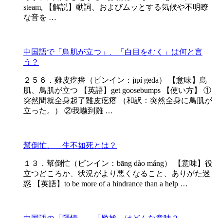
steam, 【解説】動詞、およびムッとする気候や不明瞭
な音を …
中国語で「鳥肌が立つ」、「白目をむく」は何と言
う？
２５６．雞皮疙瘩（ピンイン：jīpí gēda） 【意味】鳥
肌、鳥肌が立つ 【英語】get goosebumps 【使い方】 ①
突然間就全身起了雞皮疙瘩 （和訳：突然全身に鳥肌が
立った。） ②我嚇到雞 …
幫倒忙、 生不如死とは？
１３．幫倒忙（ピンイン：bāng dào máng） 【意味】役
立つどころか、状況がより悪くなること、ありがた迷
惑 【英語】to be more of a hindrance than a help …