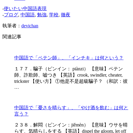
-
使いたい中国語表現
-
ブログ
,
中国語
,
勉強
,
学校
,
徹夜
執筆者：
devichan
関連記事
中国語で「ペテン師」、「インチキ」は何という？
１７７．騙子（ピンイン： piànzi） 【意味】ペテン
師、詐欺師、嘘つき 【英語】crook, swindler, cheater,
trickster 【使い方】 ①他是不是超級騙子？ （和訳：彼
…
中国語で「憂さを晴らす」、「やけ酒を飲む」は何と
言う？
２３８．解悶（ピンイン：jiěmèn） 【意味】ウサを晴
らす、気晴らしをする 【英語】dispel the gloom, let off