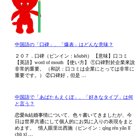
中国語の「口碑」、「爆表」はどんな意味？
２０７．口碑（ピンイン：kǒubēi） 【意味】口コミ
【英語】word of mouth 【使い方】 ①口碑對於企業來說
非常的重要。 （和訳：口コミは企業にとっては非常に
重要です。） ②口碑好，但是 …
中国語で「あばたもえくぼ」、「好きなタイプ」は何
と言う？
恋愛&結婚事情について、色々書いてきましたが、今
日は世界共通にして個人的にお気に入りの表現をまと
めます。 情人眼里出西施（ピンイン：qíng rén yǎn lǐ
chū xī …