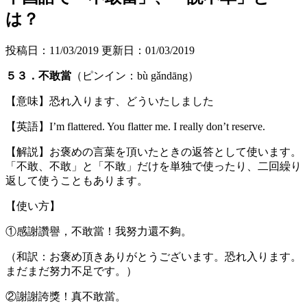
は？
投稿日：11/03/2019 更新日：
01/03/2019
５３．不敢當
（ピンイン：bù gǎndāng）
【意味】恐れ入ります、どういたしました
【英語】I’m flattered. You flatter me. I really don’t reserve.
【解説】お褒めの言葉を頂いたときの返答として使います。
「不敢、不敢」と「不敢」だけを単独で使ったり、二回繰り
返して使うこともあります。
【使い方】
①感謝讚譽，不敢當！我努力還不夠。
（和訳：お褒め頂きありがとうございます。恐れ入ります。
まだまだ努力不足です。）
②謝謝誇獎！真不敢當。