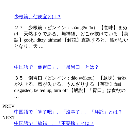
少根筋、佔便宜とは？
２７．少根筋（ピンイン：shǎo gēn jīn） 【意味】まぬ
け、天然ボケである、無神経、どこか抜けている 【英
語】goofy, ditzy, airhead 【解説】直訳すると、筋がない
となり、天 …
中国語で「倒胃口」、「吊胃口」とは？
３５．倒胃口（ピンイン：dǎo wèikou） 【意味】食欲
が失せる、気が失せる、うんざりする 【英語】feel
disgusted, be fed up, turn-off 【解説】「胃口」は食欲の
…
PREV
中国語で「算了吧」、「沒事了」、「拜託」とは？
NEXT
中国語で「搞錯」、「不要臉」とは？