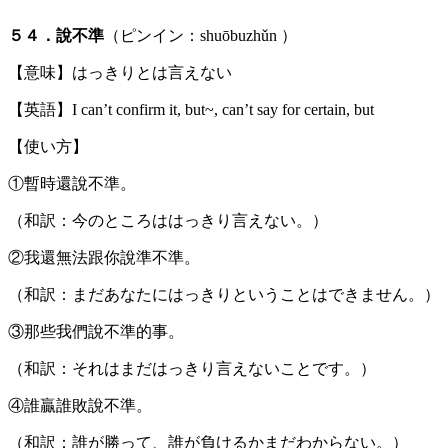
５４．說不準
（ピンイン：shuōbuzhǔn ）
【意味】はっきりとは言えない
【英語】I can’t confirm it, but~, can’t say for certain, but
【使い方】
①暫時還說不準。
（和訳：今のところははっきり言えない。）
②我還無法跟你說準不準。
（和訳：まだあなたにはっきりということはできません。）
③那些我們說不準的事。
（和訳：それはまだはっきり言えないことです。）
④誰贏誰敗說不準。
（和訳：誰が勝って、誰が負けるかまだわからない。）