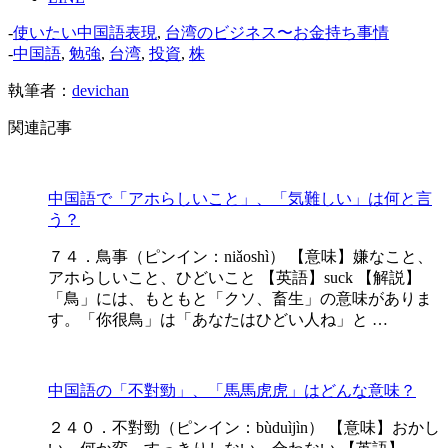
-
使いたい中国語表現
,
台湾のビジネス〜お金持ち事情
-
中国語
,
勉強
,
台湾
,
投資
,
株
執筆者：
devichan
関連記事
中国語で「アホらしいこと」、「気難しい」は何と言
う？
７４．鳥事（ピンイン：niǎoshì） 【意味】嫌なこと、
アホらしいこと、ひどいこと 【英語】suck 【解説】
「鳥」には、もともと「クソ、畜生」の意味がありま
す。「你很鳥」は「あなたはひどい人ね」と …
中国語の「不對勁」、「馬馬虎虎」はどんな意味？
２４０．不對勁（ピンイン：bùduìjìn） 【意味】おかし