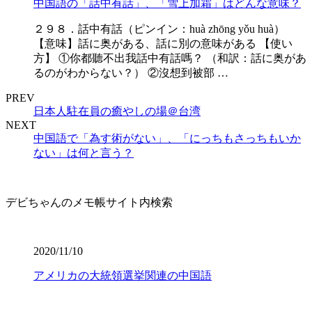
中国語の「話中有話」、「雪上加霜」はどんな意味？
２９８．話中有話（ピンイン：huà zhōng yǒu huà）
【意味】話に奥がある、話に別の意味がある 【使い
方】 ①你都聽不出我話中有話嗎？ （和訳：話に奥があ
るのがわからない？） ②沒想到被部 …
PREV
日本人駐在員の癒やしの場＠台湾
NEXT
中国語で「為す術がない」、「にっちもさっちもいか
ない」は何と言う？
デビちゃんのメモ帳サイト内検索
2020/11/10
アメリカの大統領選挙関連の中国語