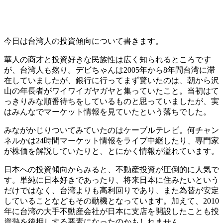
今日は台湾人の投資傾向について書きます。
華人の商才と投資好きな民族性は広く知られるところです
が、台湾人も然り。デビちゃんは2005年から8年間台湾に滞
在していましたが、銀行に行ってまず驚いたのは、朝から沢
山の年長者がワイワイガヤガヤと集っていたこと。当初はて
っきりみな順番待ちをしているものと思っていましたが、実
はみんなでマーケット情報を見ていたという落ちでした。
みながかじりついてみていたのはケーブルテレビ。何チャン
ネルかは24時間マーケット情報をライブ中継したり、専門家
が株価を解説していたりと、とにかく情報が溢れています。
日本への投資傾向からみると、不動産投資が圧倒的に人気で
す。単純に日本好きであったり、将来日本に住みたいという
だけではなく、台湾よりも高利回りであり、また為替が安定
していることなどもその動機となっています。加えて、2010
年に台湾の大手不動産会社が日本に支店を開設したことも投
資熱を後押しする要素になったのかもしれません。