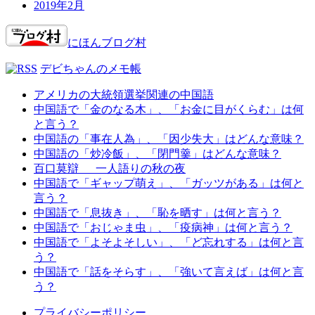
2019年2月
にほんブログ村
デビちゃんのメモ帳
アメリカの大統領選挙関連の中国語
中国語で「金のなる木」、「お金に目がくらむ」は何
と言う？
中国語の「事在人為」、「因少失大」はどんな意味？
中国語の「炒冷飯」、「閉門羹」はどんな意味？
百口莫辯 一人語りの秋の夜
中国語で「ギャップ萌え」、「ガッツがある」は何と
言う？
中国語で「息抜き」、「恥を晒す」は何と言う？
中国語で「おじゃま虫」、「疫病神」は何と言う？
中国語で「よそよそしい」、「ど忘れする」は何と言
う？
中国語で「話をそらす」、「強いて言えば」は何と言
う？
プライバシーポリシー