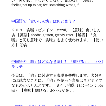
い、何か変、すっきりしない、合わない 【英語】
feeling not up to par, feel something wrong, fi …
中国語で「食いしん坊」は何と言う？
２６８．貪嘴（ピンイン：tānzuǐ） 【意味】食いしん
坊 【英語】foodie, glutton, greedy eater 【解説】「貪
嘴」と同じ意味で「貪吃」もよく使われます。 【使い
方】 ①貪 …
中国語の「狗」はどんな意味1 ？–「媚びる」、「パパ
ラッチ」
今日は、「狗」に関連する表現を整理します。犬好き
には残念なことに、「狗」を使った言葉はネガティブ
なものがほとんどです。 ８４．狗腿（ピンイン：gǒu
tuǐ） 【意味】媚びる、おべっかを …