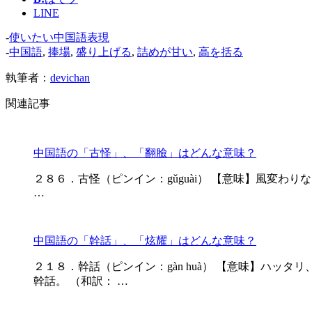
LINE
-
使いたい中国語表現
-
中国語
,
捧場
,
盛り上げる
,
詰めが甘い
,
高を括る
執筆者：
devichan
関連記事
中国語の「古怪」、「翻臉」はどんな意味？
２８６．古怪（ピンイン：gǔguài） 【意味】風変わりな、変
…
中国語の「幹話」、「炫耀」はどんな意味？
２１８．幹話（ピンイン：gàn huà） 【意味】ハッタ
幹話。 （和訳： …