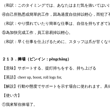
（和訳：このタイミングでは、あなたはまだ気を抜いてはい
④自己所熟悉或簡單的工作，因為過度自信掉以輕心，而犯了
（和訳：やり慣れていたり簡単な仕事は、自信を持ちすぎて
⑤為加快完成工作，員工容易掉以輕心。
（和訳：早く仕事を仕上げるために、スタッフは爪が甘くな
２１３．捧場（ピンイン：pěngchǎng）
【意味】サポートする、提灯持ちをする、持ち上げる
【英語】cheer up, boost, roll logs for,
【解説】行動や態度でサポートを示す場合に使われます。具
【使い方】
①我來幫你捧場了。