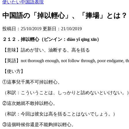
使いたい中国語表現
中国語の「掉以輕心」、「捧場」とは？
投稿日：25/10/2019 更新日：
21/10/2019
２１２．掉以輕心（ピンイン：diào yǐ qīng xīn）
【意味】詰めが甘い、油断する、高を括る
【英語】not thorough enough, not follow through, poor endgame, the 
【使い方】
①這事兒千萬不可掉以輕心。
（和訳：こういうことは、しっかりと詰めないといけない。
②這次她就不敢掉以輕心。
（和訳：今回は彼女は高を括ることはないでしょう。）
③這個時候你還是不能夠掉以輕心。