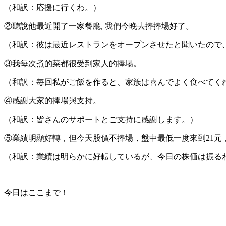
（和訳：応援に行くわ。）
②聽說他最近開了一家餐廳, 我們今晚去捧捧場好了。
（和訳：彼は最近レストランをオープンさせたと聞いたので
③我每次煮的菜都很受到家人的捧場。
（和訳：毎回私がご飯を作ると、家族は喜んでよく食べてく
④感謝大家的捧場與支持。
（和訳：皆さんのサポートとご支持に感謝します。）
⑤業績明顯好轉，但今天股價不捧場，盤中最低一度來到21元
（和訳：業績は明らかに好転しているが、今日の株価は振るわ
今日はここまで！