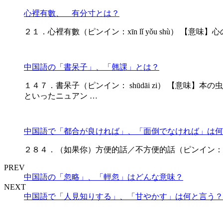
心裡有數、 有分寸とは？
２１．心裡有數（ピンイン：xīn lǐ yǒu shù） 【意味】心
中国語の「書呆子」、「翹課」とは？
１４７．書呆子（ピンイン： shūdāi zi） 【意味
といったニュアン …
中国語で「都合が良ければ」、「面倒でなければ」は何
２８４．（如果你）方便的話／不方便的話（ピンイン：fāngbiàn 
PREV
中国語の「忽略」、「輕忽」はどんな意味？
NEXT
中国語で「人見知りする」、「甘やかす」は何と言う？