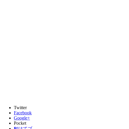
Twitter
Facebook
Google+
Pocket
B!
はてブ