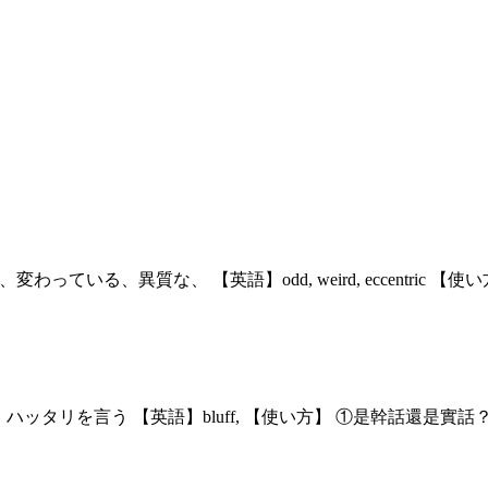
わっている、異質な、 【英語】odd, weird, eccentri
リ、ハッタリを言う 【英語】bluff, 【使い方】 ①是幹話還是