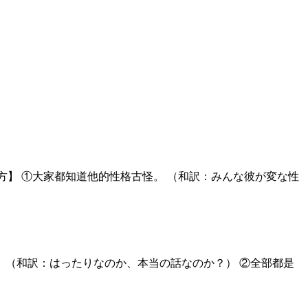
c 【使い方】 ①大家都知道他的性格古怪。 （和訳：みんな彼が変な性
實話？ （和訳：はったりなのか、本当の話なのか？） ②全部都是