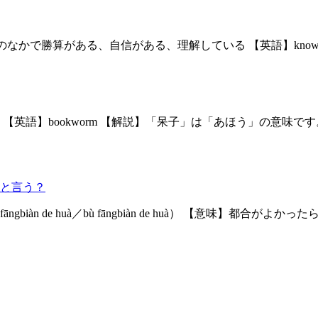
のなかで勝算がある、自信がある、理解している 【英語】know very w
】本の虫 【英語】bookworm 【解説】「呆子」は「あほう」の
と言う？
de huà／bù fāngbiàn de huà） 【意味】都合がよかったら