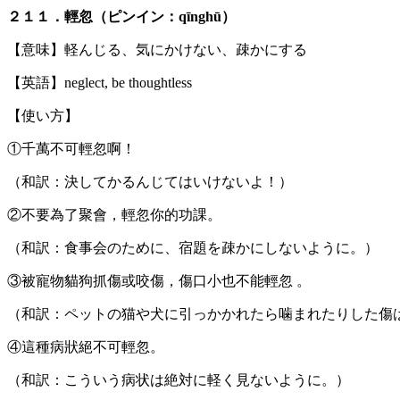
２１１．輕忽（ピンイン：qīnghū）
【意味】軽んじる、気にかけない、疎かにする
【英語】neglect, be thoughtless
【使い方】
①千萬不可輕忽啊！
（和訳：決してかるんじてはいけないよ！）
②不要為了聚會，輕忽你的功課。
（和訳：食事会のために、宿題を疎かにしないように。）
③被寵物貓狗抓傷或咬傷，傷口小也不能輕忽 。
（和訳：ペットの猫や犬に引っかかれたら噛まれたりした傷
④這種病狀絕不可輕忽。
（和訳：こういう病状は絶対に軽く見ないように。）