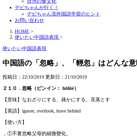
台湾の食文化
デビちゃんが行く！
デビちゃん流外国語学習のヒント
お問い合わせ
HOME
>
使いたい中国語表現
>
使いたい中国語表現
中国語の「忽略」、「輕忽」はどんな意
投稿日：22/10/2019 更新日：
21/10/2019
２１０．忽略（ピンイン： hūlüè）
【意味】なおざりにする、疎かにする、見落とす
【英語】ignore, overlook, leave behind
【使い方】
，①不要忽略父母的細微變化。