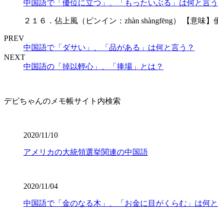
中国語で「優位に立つ」、「もったいぶる」は何と言う
２１６．佔上風（ピンイン：zhàn shàngfēng） 【意味】優位に立つ
PREV
中国語で「ダサい」、「品がある」は何と言う？
NEXT
中国語の「掉以輕心」、「捧場」とは？
デビちゃんのメモ帳サイト内検索
2020/11/10
アメリカの大統領選挙関連の中国語
2020/11/04
中国語で「金のなる木」、「お金に目がくらむ」は何と