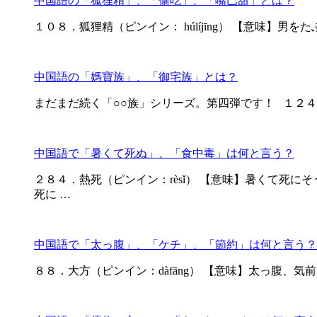
中国語の「狐狸精」、「偷吃」、「嘴巴甜」とは？
１０８．狐狸精（ピンイン： húlíjīng） 【意味】男をたぶら
中国語の「媽寶族」、「御宅族」とは？
まだまだ続く「○○族」シリーズ。第四弾です！ １２４．媽寶
中国語で「暑くて死ぬ」、「食中毒」は何と言う？
２８４．熱死（ピンイン：rèsǐ） 【意味】暑くて死にそう 
死に …
中国語で「太っ腹」、「ケチ」、「節約」は何と言う？
８８．大方（ピンイン：dàfāng） 【意味】太っ腹、気前が良