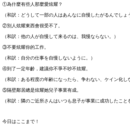
①為什麼有些人那麼愛炫耀？
（和訳：どうして一部の人はあんなに自慢したがるんでしょ
②別人炫耀東西會很受不了。
（和訳：他の人が自慢して来るのは、我慢ならない。）
③不要炫耀你的工作。
（和訳：自分の仕事を自慢しないように。）
④到了一定年齡，建議你不爭不吵不炫耀。
（和訳：ある程度の年齢になったら、争わない、ケイン化し
⑤隔壁鄰居總是炫耀她兒子事業有成。
（和訳：隣のご近所さんはいつも息子が事業に成功したこと
今日はここまで！