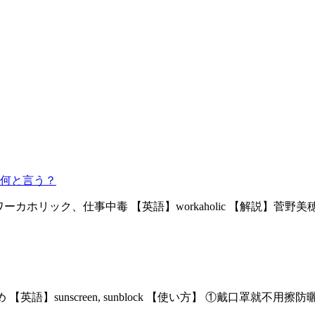
何と言う？
意味】ワーカホリック、仕事中毒 【英語】workaholic 【解
 【英語】sunscreen, sunblock 【使い方】 ①戴口