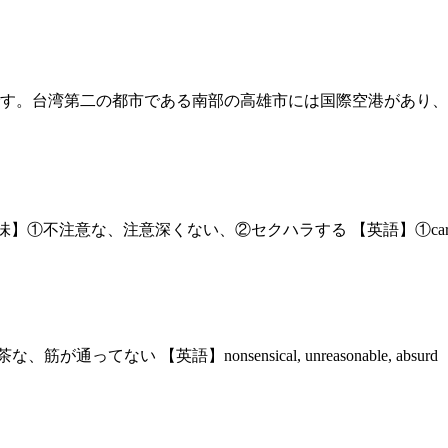
す。台湾第二の都市である南部の高雄市には国際空港があり、成
） 【意味】①不注意な、注意深くない、②セクハラする 【英語】①car
筋が通ってない 【英語】nonsensical, unreasonable, 