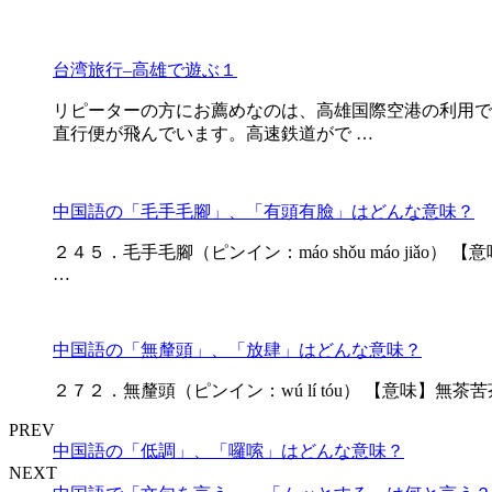
台湾旅行–高雄で遊ぶ１
リピーターの方にお薦めなのは、高雄国際空港の利用で
直行便が飛んでいます。高速鉄道がで …
中国語の「毛手毛腳」、「有頭有臉」はどんな意味？
２４５．毛手毛腳（ピンイン：máo shǒu máo jiǎo
…
中国語の「無釐頭」、「放肆」はどんな意味？
２７２．無釐頭（ピンイン：wú lí tóu） 【意味】無茶苦茶な、
PREV
中国語の「低調」、「囉嗦」はどんな意味？
NEXT