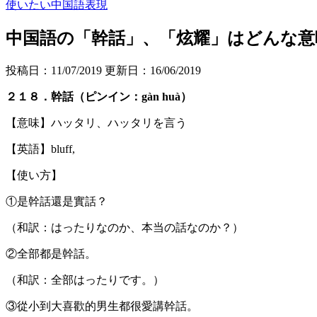
使いたい中国語表現
中国語の「幹話」、「炫耀」はどんな意
投稿日：11/07/2019 更新日：
16/06/2019
２１８．幹話（ピンイン：gàn huà）
【意味】ハッタリ、ハッタリを言う
【英語】bluff,
【使い方】
①是幹話還是實話？
（和訳：はったりなのか、本当の話なのか？）
②全部都是幹話。
（和訳：全部はったりです。）
③從小到大喜歡的男生都很愛講幹話。