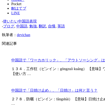
Pocket
B!
はてブ
LINE
-
使いたい中国語表現
-
ブログ
,
中国語
,
勉強
,
翻訳
,
自慢
,
英語
執筆者：
devichan
関連記事
中国語で「ワーカホリック」、「アウトソーシング」は
１３４．工作狂（ピンイン：gōngzuò kuáng） 【
【使い方 …
中国語で「日焼け止め」、「日焼け」は何と言う？
２７８．防曬（ピンイン：fángshài） 【意味】日焼け止め
…