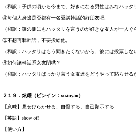
（和訳：子供の頃から今まで、好きになる男性はみなハッタ
④每個人身邊是否都有一名愛講幹話的好朋友吧。
（和訳：誰の側にもハッタリを言うのが好きな友人が一人ぐ
⑤不想再聽幹話，不要投給他。
（和訳：ハッタリはもう聞きたくないから、彼には投票しな
⑥如何讓幹話系女友閉嘴？
（和訳：ハッタリばっかり言う女友達をどうやって黙らせる
２１９．炫耀（ピンイン：xuànyào）
【意味】見せびらかせる、自慢する、自己顕示する
【英語】show off
【使い方】