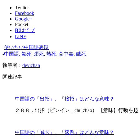
Twitter
Facebook
Google+
Pocket
B!
はてブ
LINE
-
使いたい中国語表現
-
中国語
,
氣死
,
煩死
,
熱死
,
食中毒
,
餓死
執筆者：
devichan
関連記事
中国語の「出招」、「接招」はどんな意味？
２８８．出招（ピンイン：chū zhāo） 【意味】行動を起こす
中国語の「喊卡」、「落跑」はどんな意味？