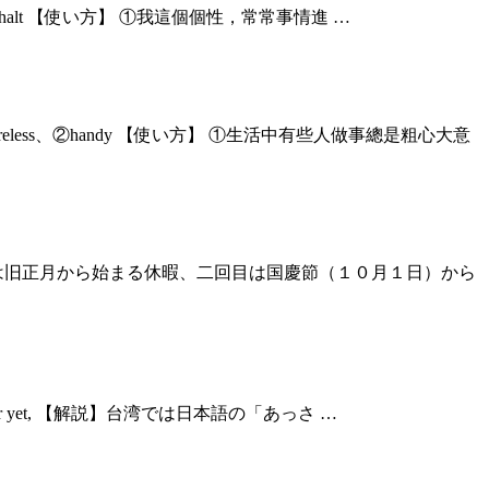
r a halt 【使い方】 ①我這個個性，常常事情進 …
eless、②handy 【使い方】 ①生活中有些人做事總是粗心大意
は旧正月から始まる休暇、二回目は国慶節（１０月１日）から
tter yet, 【解説】台湾では日本語の「あっさ …