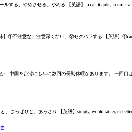
やめさせる、やめる 【英語】to call it quits, to orde
） 【意味】①不注意な、注意深くない、②セクハラする 【英語】①car
が、中国＆台湾にも年に数回の長期休暇があります。 一回目
りと、あっさり 【英語】simply, would rather, or be
去