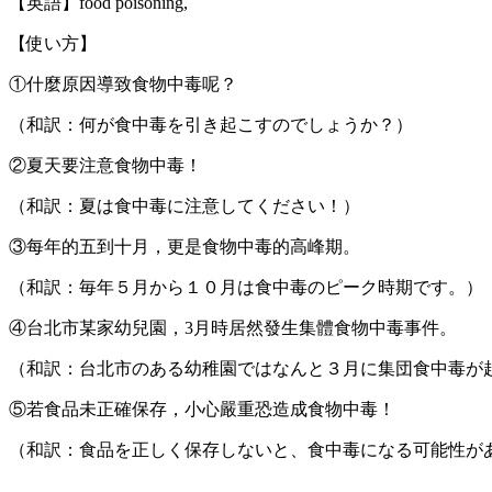
【英語】food poisoning,
【使い方】
①什麼原因導致食物中毒呢？
（和訳：何が食中毒を引き起こすのでしょうか？）
②夏天要注意食物中毒！
（和訳：夏は食中毒に注意してください！）
③每年的五到十月，更是食物中毒的高峰期。
（和訳：毎年５月から１０月は食中毒のピーク時期です。）
④台北市某家幼兒園，3月時居然發生集體食物中毒事件。
（和訳：台北市のある幼稚園ではなんと３月に集団食中毒が
⑤若食品未正確保存，小心嚴重恐造成食物中毒！
（和訳：食品を正しく保存しないと、食中毒になる可能性が