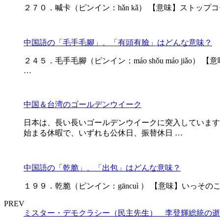
２７０．喊卡（ピンイン：hǎn kǎ） 【意味】ストップコールする、
中国語の「毛手毛腳」、「有頭有臉」はどんな意味？
２４５．毛手毛腳（ピンイン：máo shǒu máo jiǎo
…
中国＆台湾のゴールデンウイーク
日本は、長い長いゴールデンウイークに突入しています
始まる休暇で、いずれも公休日、振替休日 …
中国語の「乾脆」、「出包」はどんな意味？
１９９．乾脆（ピンイン：gāncuì ） 【意味】いっそのこと、さっぱ
PREV
ミスター・デモクラシー（民主先生） 李登輝総統の逝