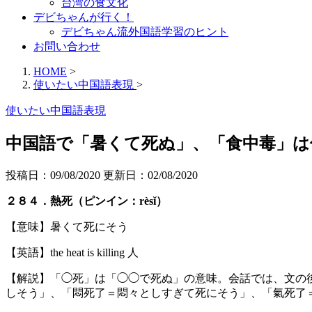
台湾の食文化
デビちゃんが行く！
デビちゃん流外国語学習のヒント
お問い合わせ
HOME
>
使いたい中国語表現
>
使いたい中国語表現
中国語で「暑くて死ぬ」、「食中毒」は
投稿日：09/08/2020 更新日：
02/08/2020
２８４．熱死（ピンイン：rèsǐ）
【意味】暑くて死にそう
【英語】the heat is killing 人
【解説】「◯死」は「◯◯で死ぬ」の意味。会話では、文の
しそう」、「悶死了＝悶々としすぎて死にそう」、「氣死了