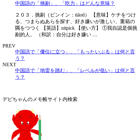
中国語の「挑剔」、「吃力」はどんな意味？
２０３．挑剔（ピンイン：tiāotì） 【意味】ケチをつけ
る、つまらぬあらを探す、好き嫌いが激しい、重箱の
隅をつつく 【英語】nitpick 【使い方】 ①我自認是個挑
剔的人。 （和訳：自分は好き嫌い …
PREV
中国語で「優位に立つ」、「もったいぶる」は何と言
う？
NEXT
中国語で「地雷を踏む」、「レベルが低い」は何と言
う？
デビちゃんのメモ帳サイト内検索