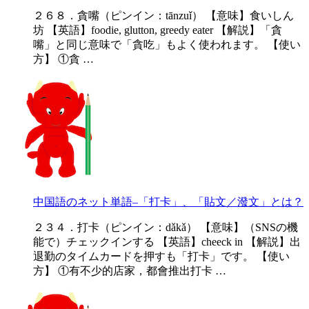
２６８．貪嘴（ピンイン：tānzuǐ） 【意味】食いしん
坊 【英語】foodie, glutton, greedy eater 【解説】「貪
嘴」と同じ意味で「貪吃」もよく使われます。 【使い
方】 ①貪 …
中国語のネット単語–「打卡」、「貼文／潑文」とは？
２３４．打卡（ピンイン：dǎkǎ） 【意味】（SNSの機
能で）チェックインする 【英語】cheeck in 【解説】出
退勤のタイムカードを押すも「打卡」です。 【使い
方】 ①有不少的店家，都會推出打卡 …