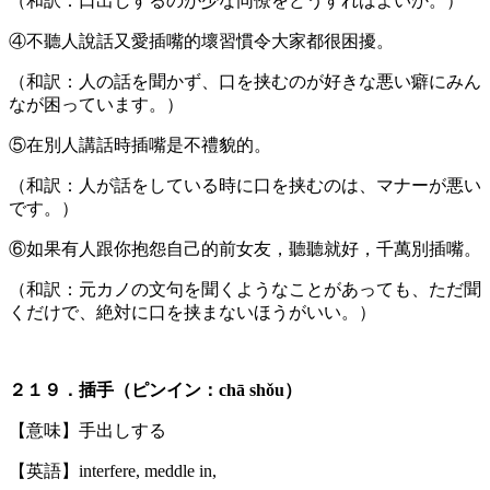
（和訳：口出しするのが少な同僚をどうすればよいか。）
④不聽人說話又愛插嘴的壞習慣令大家都很困擾。
（和訳：人の話を聞かず、口を挟むのが好きな悪い癖にみん
なが困っています。）
⑤在別人講話時插嘴是不禮貌的。
（和訳：人が話をしている時に口を挟むのは、マナーが悪い
です。）
⑥如果有人跟你抱怨自己的前女友，聽聽就好，千萬別插嘴。
（和訳：元カノの文句を聞くようなことがあっても、ただ聞
くだけで、絶対に口を挟まないほうがいい。）
２１９．插手（ピンイン：chā shǒu）
【意味】手出しする
【英語】interfere, meddle in,