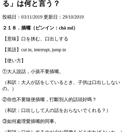
る」は何と言う？
投稿日：03/11/2019 更新日：
29/10/2019
２１８．插嘴（ピンイン：chā zuǐ）
【意味】口を挟む、口出しする
【英語】cut in, interrupt, jump in
【使い方】
①大人說話，小孩不要插嘴。
（和訳：大人が話をしているとき、子供は口出ししない
の。）
②你也不要隨便插嘴，打斷別人的話頭好嗎？
（和訳：口出しして人の話をおらないでくれる？）
③如何處理愛插嘴的同事。