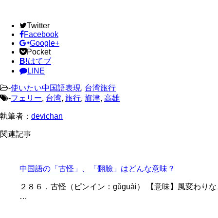
Twitter
Facebook
Google+
Pocket
B!
はてブ
LINE
-
使いたい中国語表現
,
台湾旅行
-
フェリー
,
台湾
,
旅行
,
旗津
,
高雄
執筆者：
devichan
関連記事
中国語の「古怪」、「翻臉」はどんな意味？
２８６．古怪（ピンイン：gǔguài） 【意味】風変わりな、変
…