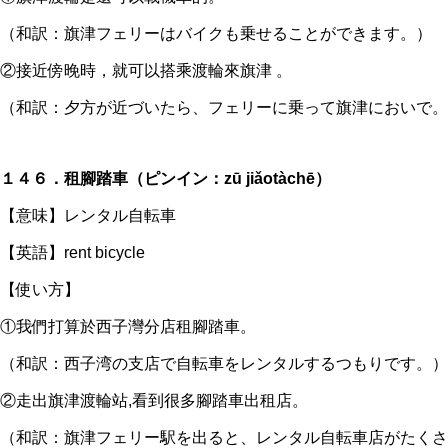
（和訳：旗津フェリーはバイクも乗せることができます。）
②接近傍晚時，就可以搭乘渡輪來旗津 。
（和訳：夕方が近づいたら、フェリーに乗って旗津においで。
１４６．租腳踏車（ピンイン：zū jiǎotàchē）
【意味】レンタル自転車
【英語】rent bicycle
【使い方】
①我們打算於西子灣分店租腳踏車。
（和訳：西子湾の支店で自転車をレンタルするつもりです。）
②走出旗津渡輪站,看到很多腳踏車出租店。
（和訳：旗津フェリー駅を出ると、レンタル自転車店がたくさ