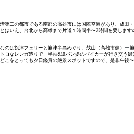
湾第二の都市である南部の高雄市には国際空港があり、成田・関
とはいえ、台北から高雄まで片道１時間半〜2時間を要します
なのは旗津フェリーと旗津半島めぐり。鼓山（高雄市側）
トロなレンガ造りで、半袖&短パン姿のバイカーが行き交う街
どこをとっても夕日鑑賞の絶景スポットですので、是非午後〜