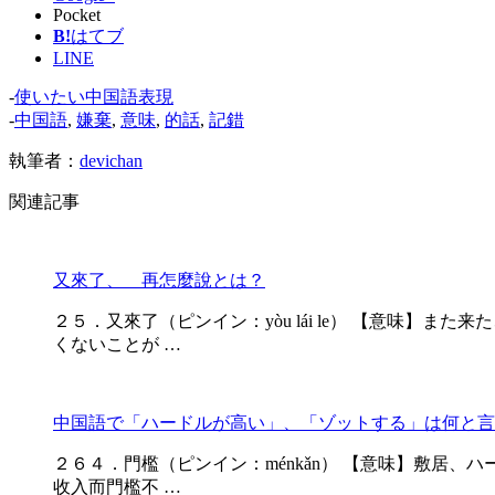
Pocket
B!
はてブ
LINE
-
使いたい中国語表現
-
中国語
,
嫌棄
,
意味
,
的話
,
記錯
執筆者：
devichan
関連記事
又來了、 再怎麼說とは？
２５．又來了（ピンイン：yòu lái le） 【意味】ま
くないことが …
中国語で「ハードルが高い」、「ゾットする」は何と言
２６４．門檻（ピンイン：ménkǎn） 【意味】敷居、ハー
收入而門檻不 …