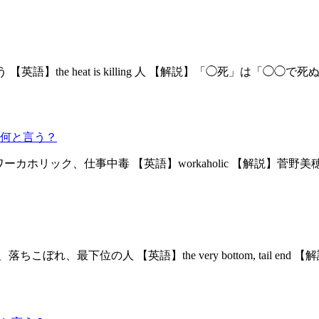
【英語】the heat is killing 人 【解説】「◯死」
何と言う？
意味】ワーカホリック、仕事中毒 【英語】workaholic 【解
落ちこぼれ、最下位の人 【英語】the very bottom, tail