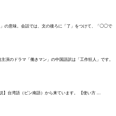
は「◯◯で死ぬ」の意味。会話では、文の後ろに「了」をつけて、「◯◯で
説】菅野美穂主演のドラマ「働きマン」の中国語訳は「工作狂人」です。
 end 【解説】台湾語（ビン南語）から来ています。 【使い方 …