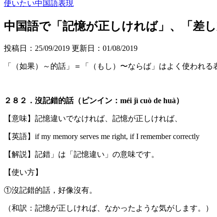
使いたい中国語表現
中国語で「記憶が正しければ」、「差
投稿日：25/09/2019 更新日：
01/08/2019
「（如果）～的話」＝「（もし）〜ならば」はよく使われる
２８２．沒記錯的話（ピンイン：méi jì cuò de huà）
【意味】記憶違いでなければ、記憶が正しければ、
【英語】if my memory serves me right, if I remember correctly
【解説】記錯」は「記憶違い」の意味です。
【使い方】
①沒記錯的話，好像沒有。
（和訳：記憶が正しければ、なかったような気がします。）