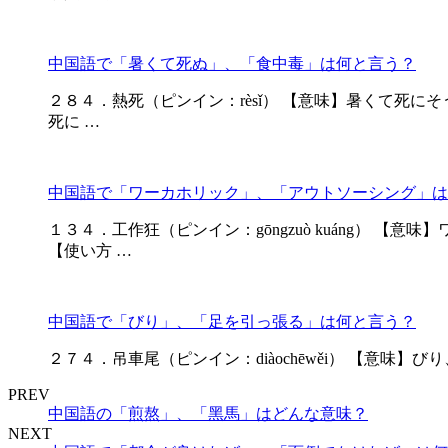
中国語で「暑くて死ぬ」、「食中毒」は何と言う？
２８４．熱死（ピンイン：rèsǐ） 【意味】暑くて死にそう 
死に …
中国語で「ワーカホリック」、「アウトソーシング」は
１３４．工作狂（ピンイン：gōngzuò kuáng） 【
【使い方 …
中国語で「びり」、「足を引っ張る」は何と言う？
２７４．吊車尾（ピンイン：diàochēwěi） 【意味】びり、
PREV
中国語の「煎熬」、「黑馬」はどんな意味？
NEXT