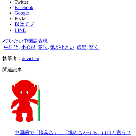
Twitter
Facebook
Google+
Pocket
B!
はてブ
LINE
-
使いたい中国語表現
-
中国語
,
小心眼
,
意味
,
気が小さい
,
虛驚
,
驚く
執筆者：
devichan
関連記事
中国語で「懐具合」、「埋め合わせる」は何と言う？