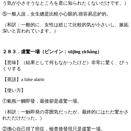
う気が小さそうなところを君に知られたくないだけです。）
⑤一般人說，女生總是比較小心眼的,很容易忌妒的。
（和訳：一般的に、女性は総じて比較的気が小さいし、嫉妬
深いと言われています。）
２８３．虛驚一場（ピンイン：xūjīng yīchǎng）
【意味】（結果として何もなかったけど）非常に驚く、びっ
くりする
【英語】a false alarm
【使い方】
①氣氛一觸即發，最後卻是虛驚一場。
（和訳：一触即発の雰囲気だったが、最終的にはただ驚かさ
れただけだった。）
②擔心自己得了癌症，檢查後發現只是虛驚一場。