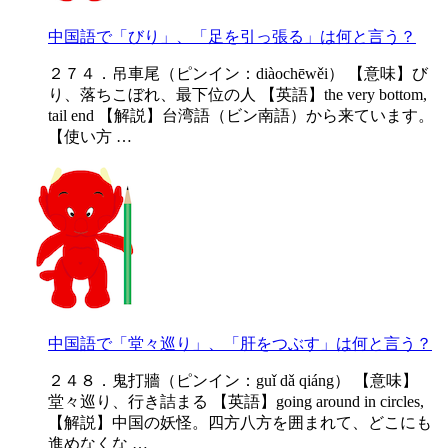
中国語で「びり」、「足を引っ張る」は何と言う？
２７４．吊車尾（ピンイン：diàochēwěi） 【意味】び
り、落ちこぼれ、最下位の人 【英語】the very bottom,
tail end 【解説】台湾語（ビン南語）から来ています。
【使い方 …
中国語で「堂々巡り」、「肝をつぶす」は何と言う？
２４８．鬼打牆（ピンイン：guǐ dǎ qiáng） 【意味】
堂々巡り、行き詰まる 【英語】going around in circles,
【解説】中国の妖怪。四方八方を囲まれて、どこにも
進めなくな …