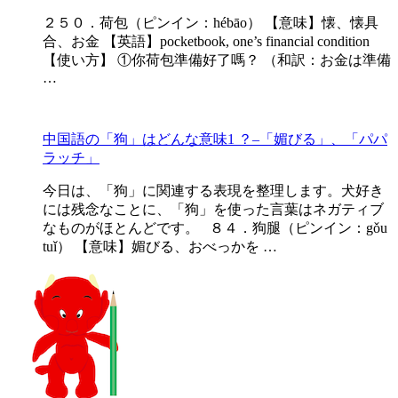
２５０．荷包（ピンイン：hébāo） 【意味】懐、懐具
合、お金 【英語】pocketbook, one’s financial condition
【使い方】 ①你荷包準備好了嗎？ （和訳：お金は準備
…
中国語の「狗」はどんな意味1 ？–「媚びる」、「パパ
ラッチ」
今日は、「狗」に関連する表現を整理します。犬好き
には残念なことに、「狗」を使った言葉はネガティブ
なものがほとんどです。 ８４．狗腿（ピンイン：gǒu
tuǐ） 【意味】媚びる、おべっかを …