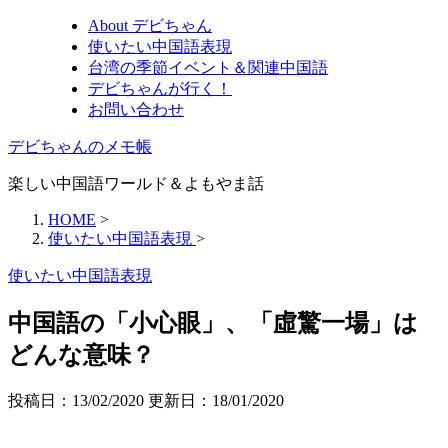
About デビちゃん
使いたい中国語表現
台湾の季節イベント＆関連中国語
デビちゃんが行く！
お問い合わせ
デビちゃんのメモ帳
楽しい中国語ワールド＆よもやま話
HOME
>
使いたい中国語表現
>
使いたい中国語表現
中国語の「小心眼」、「虛驚一場」は
どんな意味？
投稿日：13/02/2020 更新日：
18/01/2020