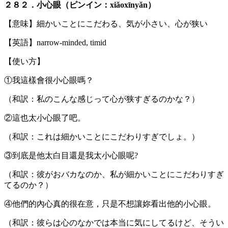
２８２．小心眼（ピンイン：xiǎoxīnyǎn）
【意味】細かいことにこだわる、気が小さい、心が狭い
【英語】narrow-minded, timid
【使い方】
①我這樣會很小心眼嗎？
（和訳：私のこんな感じって心が狭すぎるのかな？）
②這也太小心眼了吧。
（和訳：これは細かいことにこだわりすぎでしょ。）
③到底是他太白目還是我太小心眼呢?
（和訳：彼がおバカなのか、私が細かいことにこだわりすぎ
てるのか？）
④他們的內心真的很在意，只是不想讓妳看出他的小心眼。
（和訳：彼らは心のなかでは本当に気にしてるけど、そうい