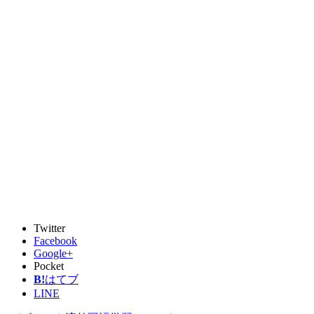
Twitter
Facebook
Google+
Pocket
B!
はてブ
LINE