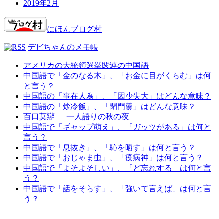
2019年2月
にほんブログ村
デビちゃんのメモ帳
アメリカの大統領選挙関連の中国語
中国語で「金のなる木」、「お金に目がくらむ」は何
と言う？
中国語の「事在人為」、「因少失大」はどんな意味？
中国語の「炒冷飯」、「閉門羹」はどんな意味？
百口莫辯 一人語りの秋の夜
中国語で「ギャップ萌え」、「ガッツがある」は何と
言う？
中国語で「息抜き」、「恥を晒す」は何と言う？
中国語で「おじゃま虫」、「疫病神」は何と言う？
中国語で「よそよそしい」、「ど忘れする」は何と言
う？
中国語で「話をそらす」、「強いて言えば」は何と言
う？