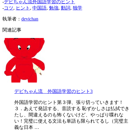
-
デビちゃん流外国語学習のヒント
-
コツ
,
ヒント
,
中国語
,
勉強
,
動詞
,
独学
執筆者：
devichan
関連記事
デビちゃん流 外国語学習のヒント3
外国語学習のヒント第３弾、張り切っていきます！
３．あえて発話する、音読する 恥ずかしさは払拭でき
たし、間違えるのも怖くないけど、やっぱり喋れな
い！完璧に使える文法も単語も限られてるし（完璧主
義な日本 …