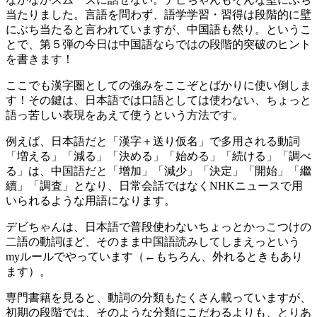
当たりました。言語を問わず、語学学習・習得は段階的に壁
にぶち当たると言われていますが、中国語も然り。というこ
とで、第５弾の今日は中国語ならではの段階的突破のヒント
を書きます！
ここでも漢字圏としての強みをここぞとばかりに使い倒しま
す！その鍵は、日本語では口語としては使わない、ちょっと
語っ苦しい表現をあえて使うという方法です。
例えば、日本語だと「漢字＋送り仮名」で多用される動詞
「増える」「減る」「決める」「始める」「続ける」「調べ
る」は、中国語だと「增加」「減少」「決定」「開始」「繼
續」「調査」となり、日常会話ではなくNHKニュースで用
いられるような用語になります。
デビちゃんは、日本語で普段使わないちょっとかっこつけの
二語の動詞ほど、そのまま中国語読みしてしまえっという
myルールでやっています（←もちろん、外れるときもあり
ます）。
専門書籍を見ると、動詞の分類もたくさん載っていますが、
初期の段階では、そのような分類にこだわるよりも、とりあ