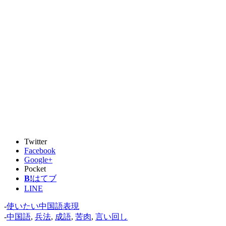
Twitter
Facebook
Google+
Pocket
B!
はてブ
LINE
-
使いたい中国語表現
-
中国語
,
兵法
,
成語
,
苦肉
,
言い回し