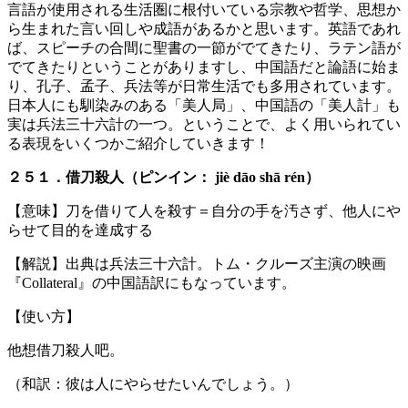
言語が使用される生活圏に根付いている宗教や哲学、思想か
ら生まれた言い回しや成語があるかと思います。英語であれ
ば、スピーチの合間に聖書の一節がでてきたり、ラテン語が
でてきたりということがありますし、中国語だと論語に始ま
り、孔子、孟子、兵法等が日常生活でも多用されています。
日本人にも馴染みのある「美人局」、中国語の「美人計」も
実は兵法三十六計の一つ。ということで、よく用いられてい
る表現をいくつかご紹介していきます！
２５１．借刀殺人（ピンイン： jiè dāo shā rén）
【意味】刀を借りて人を殺す＝自分の手を汚さず、他人にや
らせて目的を達成する
【解説】出典は兵法三十六計。トム・クルーズ主演の映画
『Collateral』の中国語訳にもなっています。
【使い方】
他想借刀殺人吧。
（和訳：彼は人にやらせたいんでしょう。）