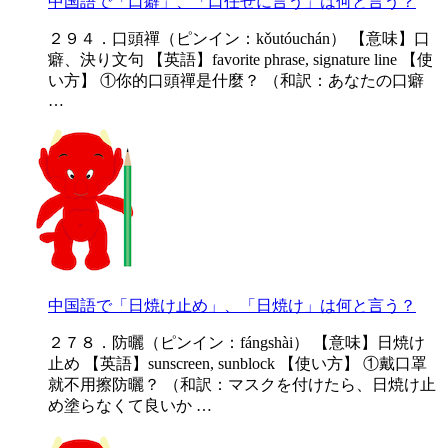
中国語で「口癖」、「口任せに言う」は何と言う？
２９４．口頭禪（ピンイン：kǒutóuchán） 【意味】口
癖、決り文句 【英語】favorite phrase, signature line 【使
い方】 ①你的口頭禪是什麼？ （和訳：あなたの口癖
…
中国語で「日焼け止め」、「日焼け」は何と言う？
２７８．防曬（ピンイン：fángshài） 【意味】日焼け
止め 【英語】sunscreen, sunblock 【使い方】 ①戴口罩
就不用擦防曬？ （和訳：マスクを付けたら、日焼け止
め塗らなくて良いか …