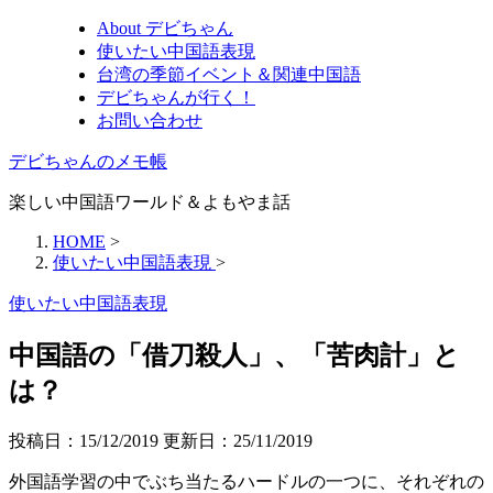
About デビちゃん
使いたい中国語表現
台湾の季節イベント＆関連中国語
デビちゃんが行く！
お問い合わせ
デビちゃんのメモ帳
楽しい中国語ワールド＆よもやま話
HOME
>
使いたい中国語表現
>
使いたい中国語表現
中国語の「借刀殺人」、「苦肉計」と
は？
投稿日：15/12/2019 更新日：
25/11/2019
外国語学習の中でぶち当たるハードルの一つに、それぞれの