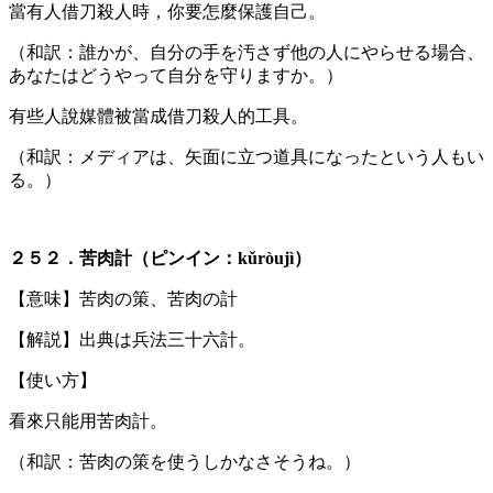
當有人借刀殺人時，你要怎麼保護自己。
（和訳：誰かが、自分の手を汚さず他の人にやらせる場合、
あなたはどうやって自分を守りますか。）
有些人說媒體被當成借刀殺人的工具。
（和訳：メディアは、矢面に立つ道具になったという人もい
る。）
２５２．苦肉計（ピンイン：kǔròujì）
【意味】苦肉の策、苦肉の計
【解説】出典は兵法三十六計。
【使い方】
看來只能用苦肉計。
（和訳：苦肉の策を使うしかなさそうね。）