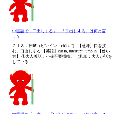
中国語で「口出しする」、「手出しする」は何と言
う？
２１８．插嘴（ピンイン：chā zuǐ） 【意味】口を挟
む、口出しする 【英語】cut in, interrupt, jump in 【使い
方】 ①大人說話，小孩不要插嘴。 （和訳：大人が話を
している …