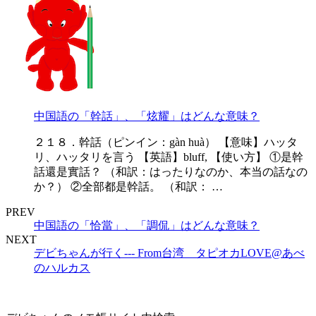
中国語の「幹話」、「炫耀」はどんな意味？
２１８．幹話（ピンイン：gàn huà） 【意味】ハッタ
リ、ハッタリを言う 【英語】bluff, 【使い方】 ①是幹
話還是實話？ （和訳：はったりなのか、本当の話なの
か？） ②全部都是幹話。 （和訳： …
PREV
中国語の「恰當」、「調侃」はどんな意味？
NEXT
デビちゃんが行く--- From台湾 タピオカLOVE@あべ
のハルカス