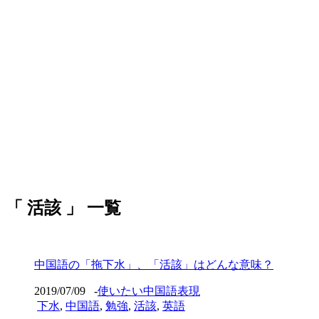
「 活該 」 一覧
中国語の「拖下水」、「活該」はどんな意味？
2019/07/09
-
使いたい中国語表現
下水
,
中国語
,
勉強
,
活該
,
英語