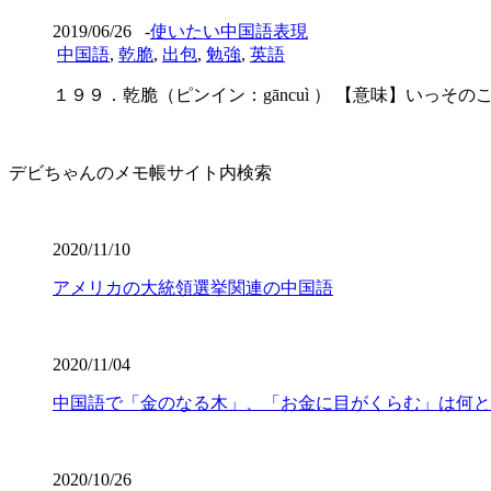
2019/06/26
-
使いたい中国語表現
中国語
,
乾脆
,
出包
,
勉強
,
英語
１９９．乾脆（ピンイン：gāncuì ） 【意味】いっそのこと、さっぱ
デビちゃんのメモ帳サイト内検索
2020/11/10
アメリカの大統領選挙関連の中国語
2020/11/04
中国語で「金のなる木」、「お金に目がくらむ」は何と
2020/10/26