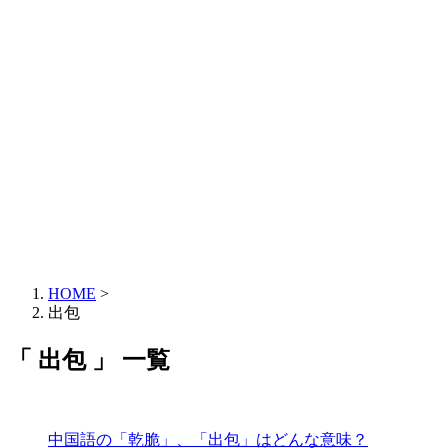
HOME
>
出包
「 出包 」 一覧
中国語の「乾脆」、「出包」はどんな意味？