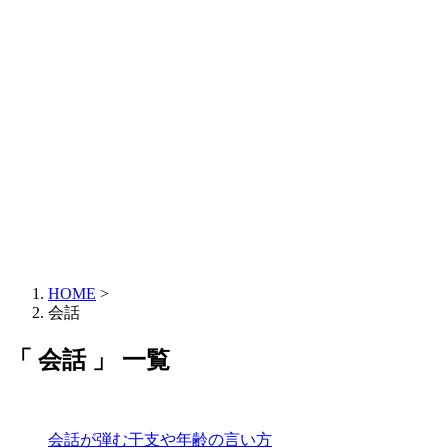
HOME
>
会話
「 会話 」 一覧
会話が弾む干支や年齢の言い方