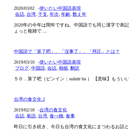
2020/03/02
-
使いたい中国語表現
会話
,
台湾
,
干支
,
年次
,
年齢
,
数え年
2020年の今年は閏年ですね。中国語でも同じ漢字で表記
ょっと複雑で …
中国語で「算了吧」、「沒事了」、「拜託」とは？
2019/03/10
-
使いたい中国語表現
ブログ
,
中国語
,
会話
,
相槌
,
翻訳
５０．算了吧（ピンイン：suànle ba ） 【意味】もういいよ、放っておこ
台湾の食文化 2
2019/02/18
-
台湾の食文化
会話
,
単語
,
台湾
,
食べ物
,
食事
昨日に引き続き、今日も台湾の食文化にまつわるお話と