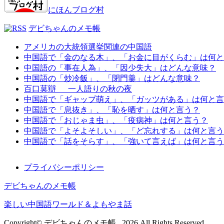
にほんブログ村
デビちゃんのメモ帳
アメリカの大統領選挙関連の中国語
中国語で「金のなる木」、「お金に目がくらむ」は何と
中国語の「事在人為」、「因少失大」はどんな意味？
中国語の「炒冷飯」、「閉門羹」はどんな意味？
百口莫辯 一人語りの秋の夜
中国語で「ギャップ萌え」、「ガッツがある」は何と言
中国語で「息抜き」、「恥を晒す」は何と言う？
中国語で「おじゃま虫」、「疫病神」は何と言う？
中国語で「よそよそしい」、「ど忘れする」は何と言う
中国語で「話をそらす」、「強いて言えば」は何と言う
プライバシーポリシー
デビちゃんのメモ帳
楽しい中国語ワールド＆よもやま話
Copyright© デビちゃんのメモ帳 , 2026 All Rights Reserved.