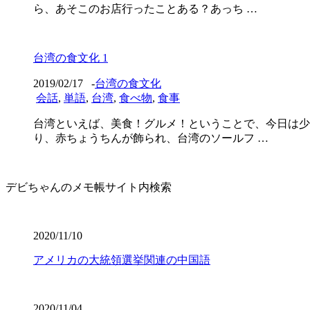
ら、あそこのお店行ったことある？あっち …
台湾の食文化 1
2019/02/17
-
台湾の食文化
会話
,
単語
,
台湾
,
食べ物
,
食事
台湾といえば、美食！グルメ！ということで、今日は少
り、赤ちょうちんが飾られ、台湾のソールフ …
デビちゃんのメモ帳サイト内検索
2020/11/10
アメリカの大統領選挙関連の中国語
2020/11/04