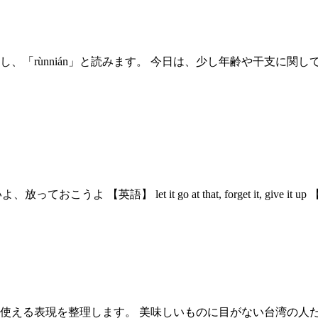
し、「rùnnián」と読みます。 今日は、少し年齢や干支に
うよ 【英語】 let it go at that, forget it, give i
使える表現を整理します。 美味しいものに目がない台湾の人