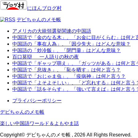
にほんブログ村
デビちゃんのメモ帳
アメリカの大統領選挙関連の中国語
中国語で「金のなる木」、「お金に目がくらむ」は何と
中国語の「事在人為」、「因少失大」はどんな意味？
中国語の「炒冷飯」、「閉門羹」はどんな意味？
百口莫辯 一人語りの秋の夜
中国語で「ギャップ萌え」、「ガッツがある」は何と言
中国語で「息抜き」、「恥を晒す」は何と言う？
中国語で「おじゃま虫」、「疫病神」は何と言う？
中国語で「よそよそしい」、「ど忘れする」は何と言う
中国語で「話をそらす」、「強いて言えば」は何と言う
プライバシーポリシー
デビちゃんのメモ帳
楽しい中国語ワールド＆よもやま話
Copyright© デビちゃんのメモ帳 , 2026 All Rights Reserved.