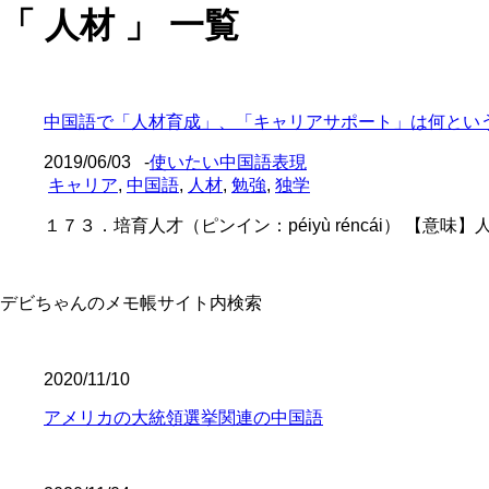
「 人材 」 一覧
中国語で「人材育成」、「キャリアサポート」は何とい
2019/06/03
-
使いたい中国語表現
キャリア
,
中国語
,
人材
,
勉強
,
独学
１７３．培育人才（ピンイン：péiyù réncái） 【意味】
デビちゃんのメモ帳サイト内検索
2020/11/10
アメリカの大統領選挙関連の中国語