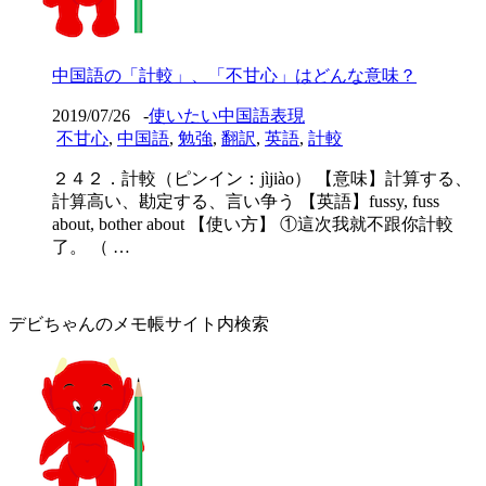
中国語の「計較」、「不甘心」はどんな意味？
2019/07/26
-
使いたい中国語表現
不甘心
,
中国語
,
勉強
,
翻訳
,
英語
,
計較
２４２．計較（ピンイン：jìjiào） 【意味】計算する、
計算高い、勘定する、言い争う 【英語】fussy, fuss
about, bother about 【使い方】 ①這次我就不跟你計較
了。 （ …
デビちゃんのメモ帳サイト内検索