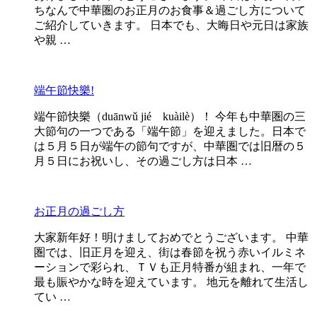
ちなんで中華圏のお正月のお食事＆過ごし方について
ご紹介していきます。 日本でも、大晦日や元日は家族
や親 …
端午節快樂!
端午節快樂（duānwǔ jié kuàilè）！ 今年も中華圏の三
大節句の一つである「端午節」を迎えました。日本で
は５月５日が端午の節句ですが、中華圏では旧暦の５
月５日にお祝いし、その過ごし方は日本 …
お正月の過ごし方
大家新年好！明けましておめでとうございます。 中華
圏では、旧正月を迎え、街は春節を祝う赤いイルミネ
ーションで彩られ、ＴＶも正月特番が組まれ、一年で
最も賑やかな時を迎えています。 地元を離れて生活し
てい …