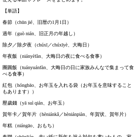
【単語】
春節（chūn jié、旧暦の1月1日）
過年（guò nián、旧正月の年越し）
除夕／除夕夜（chúxī／chúxīyè、大晦日）
年夜飯（niányèfàn、大晦日の夜に食べる食事）
團圓飯（tuányuánfàn、大晦日の日に家族みんなで集まって食
べる食事）
紅包（hóngbāo、お年玉を入れる袋（お年玉を意味すること
もあります））
壓歲錢（yā suì qián、お年玉）
賀年卡／賀年片（hèniánkǎ／hèniánpiàn、年賀状、賀年片）
年糕（niángāo、おもち）
春聯（chūnlián、赤い紙に新年を祝う対句を書いたもの。家