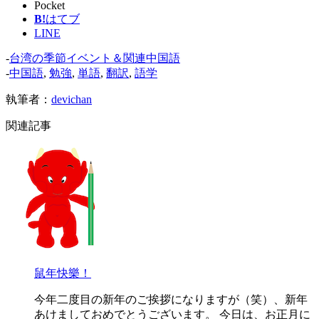
Pocket
B!
はてブ
LINE
-
台湾の季節イベント＆関連中国語
-
中国語
,
勉強
,
単語
,
翻訳
,
語学
執筆者：
devichan
関連記事
鼠年快樂！
今年二度目の新年のご挨拶になりますが（笑）、新年
あけましておめでとうございます。 今日は、お正月に