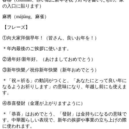
の入口に貼ります）
麻將（májiàng、麻雀）
【フレーズ】
①向大家拜個早年！（皆さん、良いお年を！）
＊年内最後のご挨拶に使います。
②過年好/新年好。（あけましておめでとう）
③新年快樂／祝你新年快樂（新年おめでとう）
＊「祝＝祈る」の動詞がつくと、「あなたにとって良い年に
なるようお祈りします」の意味になり、年越し前にも使えま
す。
④恭喜發財（金運が上がりますように）
＊「恭喜」はおめでとう、「發財」は金持ちになるの意味で
す。中華圏らしい表現で、新年の挨拶や事業の立ち上げの際
に使われます。