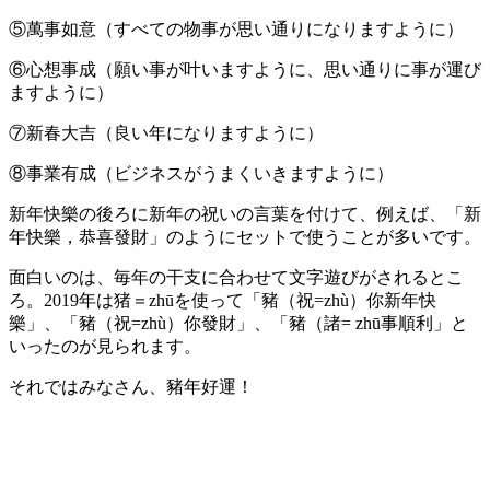
⑤萬事如意（すべての物事が思い通りになりますように）
⑥心想事成（願い事が叶いますように、思い通りに事が運び
ますように）
⑦新春大吉（良い年になりますように）
⑧事業有成（ビジネスがうまくいきますように）
新年快樂の後ろに新年の祝いの言葉を付けて、例えば、「新
年快樂，恭喜發財」のようにセットで使うことが多いです。
面白いのは、毎年の干支に合わせて文字遊びがされるとこ
ろ。2019年は猪＝zhūを使って「豬（祝=zhù）你新年快
樂」、「豬（祝=zhù）你發財」、「豬（諸= zhū事順利」と
いったのが見られます。
それではみなさん、豬年好運！