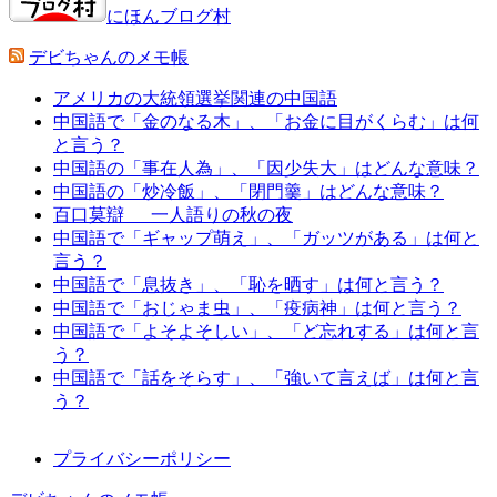
にほんブログ村
デビちゃんのメモ帳
アメリカの大統領選挙関連の中国語
中国語で「金のなる木」、「お金に目がくらむ」は何
と言う？
中国語の「事在人為」、「因少失大」はどんな意味？
中国語の「炒冷飯」、「閉門羹」はどんな意味？
百口莫辯 一人語りの秋の夜
中国語で「ギャップ萌え」、「ガッツがある」は何と
言う？
中国語で「息抜き」、「恥を晒す」は何と言う？
中国語で「おじゃま虫」、「疫病神」は何と言う？
中国語で「よそよそしい」、「ど忘れする」は何と言
う？
中国語で「話をそらす」、「強いて言えば」は何と言
う？
プライバシーポリシー