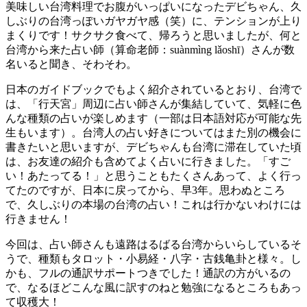
美味しい台湾料理でお腹がいっぱいになったデビちゃん、久
しぶりの台湾っぽいガヤガヤ感（笑）に、テンションが上り
まくりです！サクサク食べて、帰ろうと思いましたが、何と
台湾から来た占い師（算命老師：suànmìng lǎoshī）さんが数
名いると聞き、そわそわ。
日本のガイドブックでもよく紹介されているとおり、台湾で
は、「行天宮」周辺に占い師さんが集結していて、気軽に色
んな種類の占いが楽しめます（一部は日本語対応が可能な先
生もいます）。台湾人の占い好きについてはまた別の機会に
書きたいと思いますが、デビちゃんも台湾に滞在していた頃
は、お友達の紹介も含めてよく占いに行きました。「すご
い！あたってる！」と思うこともたくさんあって、よく行っ
てたのですが、日本に戻ってから、早3年。思わぬところ
で、久しぶりの本場の台湾の占い！これは行かないわけには
行きません！
今回は、占い師さんも遠路はるばる台湾からいらしているそ
うで、種類もタロット・小易経・八字・古銭亀卦と様々。し
かも、フルの通訳サポートつきでした！通訳の方がいるの
で、なるほどこんな風に訳すのねと勉強になるところもあっ
て収穫大！