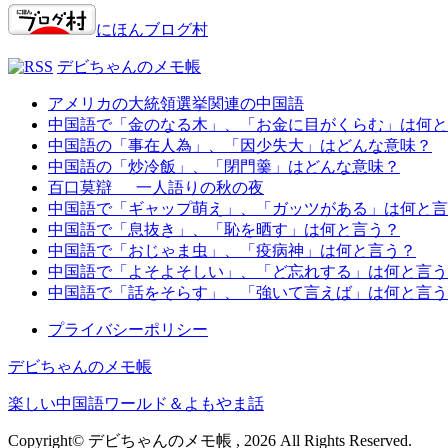
にほんブログ村
デビちゃんのメモ帳
アメリカの大統領選挙関連の中国語
中国語で「金のなる木」、「お金に目がくらむ」は何と
中国語の「事在人為」、「因少失大」はどんな意味？
中国語の「炒冷飯」、「閉門羹」はどんな意味？
百口莫辯 一人語りの秋の夜
中国語で「ギャップ萌え」、「ガッツがある」は何と言
中国語で「息抜き」、「恥を晒す」は何と言う？
中国語で「おじゃま虫」、「疫病神」は何と言う？
中国語で「よそよそしい」、「ど忘れする」は何と言う
中国語で「話をそらす」、「強いて言えば」は何と言う
プライバシーポリシー
デビちゃんのメモ帳
楽しい中国語ワールド＆よもやま話
Copyright© デビちゃんのメモ帳 , 2026 All Rights Reserved.