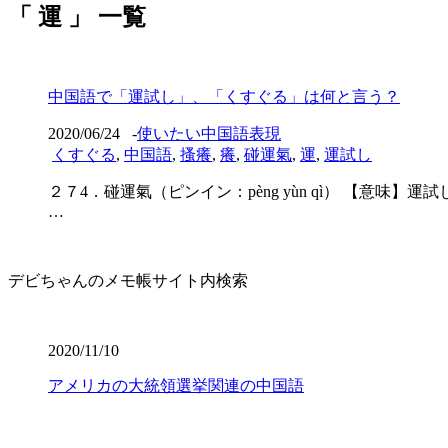
「 運 」 一覧
中国語で「運試し」、「くすぐる」は何と言う？
2020/06/24
-
使いたい中国語表現
くすぐる
,
中国語
,
搔癢
,
癢
,
碰運氣
,
運
,
運試し
２７4．碰運氣（ピンイン：pèng yùn qì） 【意味】運
…
デビちゃんのメモ帳サイト内検索
2020/11/10
アメリカの大統領選挙関連の中国語