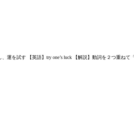
試し、運を試す 【英語】try one’s luck 【解説】動詞を２