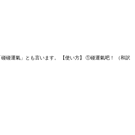
つ重ねて「碰碰運氣」とも言います。 【使い方】 ①碰運氣吧！ （和訳