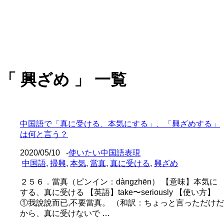
「 興ざめ 」 一覧
中国語で「真に受ける、本気にする」、「興ざめする」
は何と言う？
2020/05/10
-
使いたい中国語表現
中国語
,
掃興
,
本気
,
當真
,
真に受ける
,
興ざめ
２５６．當真（ピンイン：dàngzhēn） 【意味】本気に
する、真に受ける 【英語】take〜seriously 【使い方】
①我說說而已,不要當真。 （和訳：ちょっと言っただけだ
から、真に受けないで …