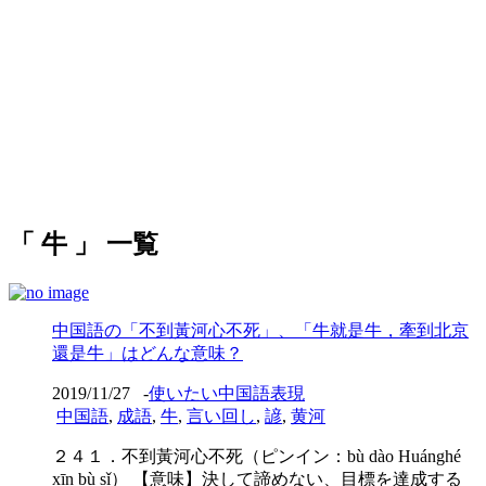
「 牛 」 一覧
中国語の「不到黃河心不死」、「牛就是牛，牽到北京
還是牛」はどんな意味？
2019/11/27
-
使いたい中国語表現
中国語
,
成語
,
牛
,
言い回し
,
諺
,
黄河
２４１．不到黃河心不死（ピンイン：bù dào Huánghé
xīn bù sǐ） 【意味】決して諦めない、目標を達成する