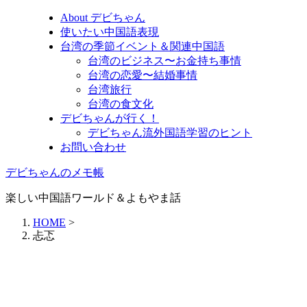
About デビちゃん
使いたい中国語表現
台湾の季節イベント＆関連中国語
台湾のビジネス〜お金持ち事情
台湾の恋愛〜結婚事情
台湾旅行
台湾の食文化
デビちゃんが行く！
デビちゃん流外国語学習のヒント
お問い合わせ
デビちゃんのメモ帳
楽しい中国語ワールド＆よもやま話
HOME
>
忐忑