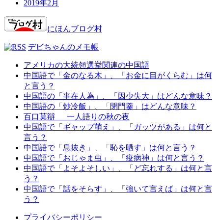
2019年2月
にほんブログ村
デビちゃんのメモ帳
アメリカの大統領選挙関連の中国語
中国語で「金のなる木」、「お金に目がくらむ」は何
と言う？
中国語の「事在人為」、「因少失大」はどんな意味？
中国語の「炒冷飯」、「閉門羹」はどんな意味？
百口莫辯 一人語りの秋の夜
中国語で「ギャップ萌え」、「ガッツがある」は何と
言う？
中国語で「息抜き」、「恥を晒す」は何と言う？
中国語で「おじゃま虫」、「疫病神」は何と言う？
中国語で「よそよそしい」、「ど忘れする」は何と言
う？
中国語で「話をそらす」、「強いて言えば」は何と言
う？
プライバシーポリシー