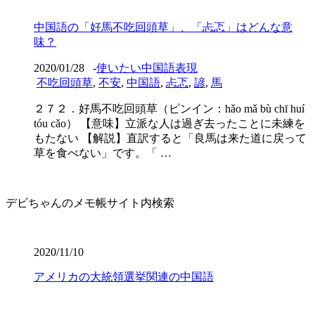
中国語の「好馬不吃回頭草」、「忐忑」はどんな意
味？
2020/01/28
-
使いたい中国語表現
不吃回頭草
,
不安
,
中国語
,
忐忑
,
諺
,
馬
２７２．好馬不吃回頭草（ピンイン：hǎo mǎ bù chī huí
tóu cǎo） 【意味】立派な人は過ぎ去ったことに未練を
もたない 【解説】直訳すると「良馬は来た道に戻って
草を食べない」です。「 …
デビちゃんのメモ帳サイト内検索
2020/11/10
アメリカの大統領選挙関連の中国語