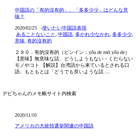
中国語の「有的沒有的」、「多多少少」はどんな意
味？
2020/02/25
-
使いたい中国語表現
あることないこと
,
中国語
,
多かれ少なかれ
,
多多少少
,
意味
,
有的沒有的
２９０．有的沒有的（ピンイン：yǒu de méi yǒu de）
【意味】無意味な話、どうしようもない・くだらない
モノやコト 【解説】台湾語から来ているとされる口
語。もともとは「どうでも良いような話 …
デビちゃんのメモ帳サイト内検索
2020/11/10
アメリカの大統領選挙関連の中国語