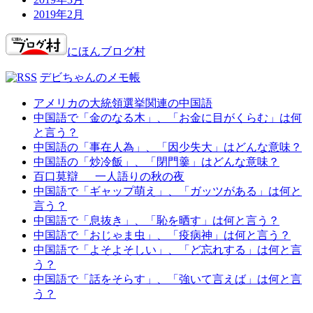
2019年2月
にほんブログ村
デビちゃんのメモ帳
アメリカの大統領選挙関連の中国語
中国語で「金のなる木」、「お金に目がくらむ」は何
と言う？
中国語の「事在人為」、「因少失大」はどんな意味？
中国語の「炒冷飯」、「閉門羹」はどんな意味？
百口莫辯 一人語りの秋の夜
中国語で「ギャップ萌え」、「ガッツがある」は何と
言う？
中国語で「息抜き」、「恥を晒す」は何と言う？
中国語で「おじゃま虫」、「疫病神」は何と言う？
中国語で「よそよそしい」、「ど忘れする」は何と言
う？
中国語で「話をそらす」、「強いて言えば」は何と言
う？