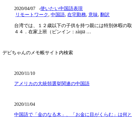
2020/04/07
-
使いたい中国語表現
リモートワーク
,
中国語
,
在宅勤務
,
意味
,
翻訳
台湾では、１２歳以下の子供を持つ親には特別休暇の取
４４．在家上班（ピンイン：zàijiā …
デビちゃんのメモ帳サイト内検索
2020/11/10
アメリカの大統領選挙関連の中国語
2020/11/04
中国語で「金のなる木」、「お金に目がくらむ」は何と