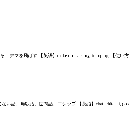
マを飛ばす 【英語】make up a story, trump up,
い話、無駄話、世間話、ゴシップ 【英語】chat, chitchat, 