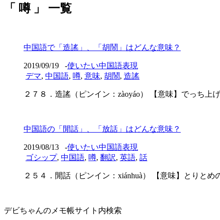
「 噂 」 一覧
中国語で「造謠」、「胡鬧」はどんな意味？
2019/09/19
-
使いたい中国語表現
デマ
,
中国語
,
噂
,
意味
,
胡鬧
,
造謠
２７８．造謠（ピンイン：zàoyáo） 【意味】でっち上げる、デ
中国語の「閒話」、「放話」はどんな意味？
2019/08/13
-
使いたい中国語表現
ゴシップ
,
中国語
,
噂
,
翻訳
,
英語
,
話
２５４．閒話（ピンイン：xiánhuà） 【意味】とりとめのな
デビちゃんのメモ帳サイト内検索