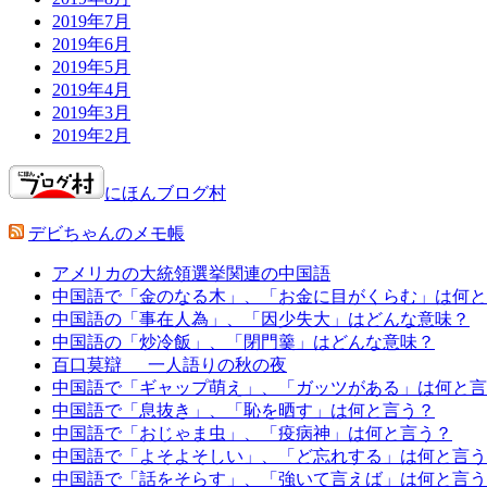
2019年7月
2019年6月
2019年5月
2019年4月
2019年3月
2019年2月
にほんブログ村
デビちゃんのメモ帳
アメリカの大統領選挙関連の中国語
中国語で「金のなる木」、「お金に目がくらむ」は何と
中国語の「事在人為」、「因少失大」はどんな意味？
中国語の「炒冷飯」、「閉門羹」はどんな意味？
百口莫辯 一人語りの秋の夜
中国語で「ギャップ萌え」、「ガッツがある」は何と言
中国語で「息抜き」、「恥を晒す」は何と言う？
中国語で「おじゃま虫」、「疫病神」は何と言う？
中国語で「よそよそしい」、「ど忘れする」は何と言う
中国語で「話をそらす」、「強いて言えば」は何と言う