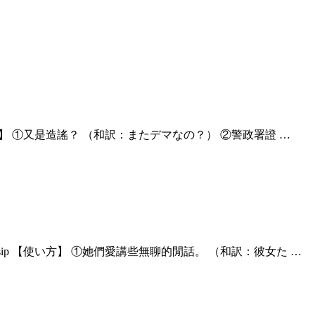
 【使い方】 ①又是造謠？ （和訳：またデマなの？） ②警政署證 …
gossip 【使い方】 ①她們愛講些無聊的閒話。 （和訳：彼女た …