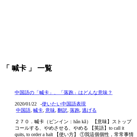
「 喊卡 」 一覧
中国語の「喊卡」、「落跑」はどんな意味？
2020/01/22
-
使いたい中国語表現
中国語
,
喊卡
,
意味
,
翻訳
,
落跑
,
逃げる
２７０．喊卡（ピンイン：hǎn kǎ） 【意味】ストップ
コールする、やめさせる、やめる 【英語】to call it
quits, to order a halt 【使い方】 ①我這個個性，常常事情