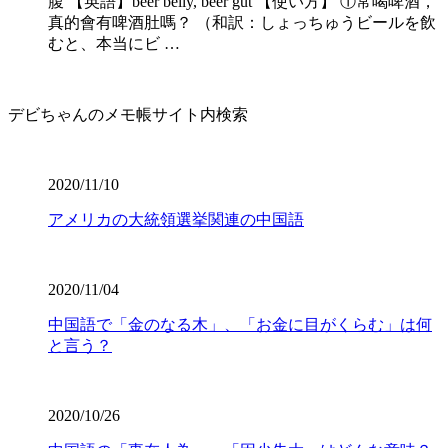
腹 【英語】beer belly, beer gut 【使い方】 ①常喝啤酒，
真的會有啤酒肚嗎？ （和訳：しょっちゅうビールを飲
むと、本当にビ …
デビちゃんのメモ帳サイト内検索
2020/11/10
アメリカの大統領選挙関連の中国語
2020/11/04
中国語で「金のなる木」、「お金に目がくらむ」は何
と言う？
2020/10/26