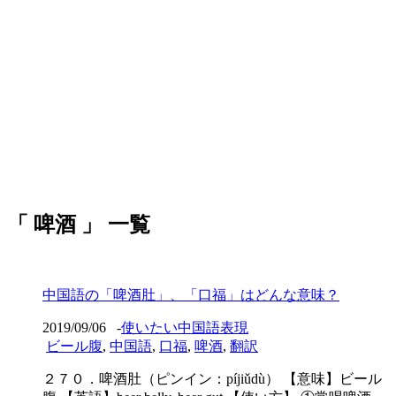
「 啤酒 」 一覧
中国語の「啤酒肚」、「口福」はどんな意味？
2019/09/06
-
使いたい中国語表現
ビール腹
,
中国語
,
口福
,
啤酒
,
翻訳
２７０．啤酒肚（ピンイン：píjiǔdù） 【意味】ビール