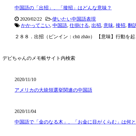
中国語の「出招」、「接招」はどんな意味？
2020/02/22
-
使いたい中国語表現
かかってこい
,
中国語
,
仕掛ける
,
出招
,
意味
,
接招
,
翻
２８８．出招（ピンイン：chū zhāo） 【意味】行動を起こす
デビちゃんのメモ帳サイト内検索
2020/11/10
アメリカの大統領選挙関連の中国語
2020/11/04
中国語で「金のなる木」、「お金に目がくらむ」は何と