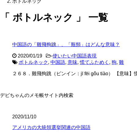
ボトルネック
「 ボトルネック 」 一覧
中国語の「雞飛狗跳」、「瓶頸」はどんな意味？
2020/01/19
-
使いたい中国語表現
ボトルネック
,
中国語
,
意味
,
慌てふためく
,
狗
,
雞
２６８．雞飛狗跳（ピンイン：jī fēi gǒu tiào） 【意味】
デビちゃんのメモ帳サイト内検索
2020/11/10
アメリカの大統領選挙関連の中国語