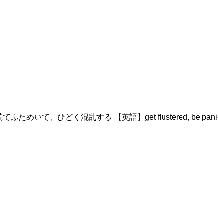
慌てふためいて、ひどく混乱する 【英語】get flustered, be p