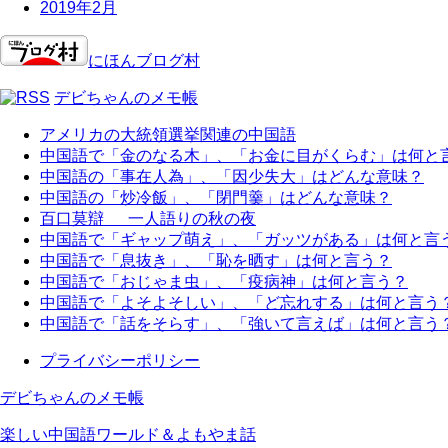
2019年2月
にほんブログ村
デビちゃんのメモ帳
アメリカの大統領選挙関連の中国語
中国語で「金のなる木」、「お金に目がくらむ」は何と
中国語の「事在人為」、「因少失大」はどんな意味？
中国語の「炒冷飯」、「閉門羹」はどんな意味？
百口莫辯 一人語りの秋の夜
中国語で「ギャップ萌え」、「ガッツがある」は何と言
中国語で「息抜き」、「恥を晒す」は何と言う？
中国語で「おじゃま虫」、「疫病神」は何と言う？
中国語で「よそよそしい」、「ど忘れする」は何と言う
中国語で「話をそらす」、「強いて言えば」は何と言う
プライバシーポリシー
デビちゃんのメモ帳
楽しい中国語ワールド＆よもやま話