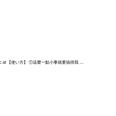
anic at 【使い方】 ①這麼一點小事就要搞得我 …