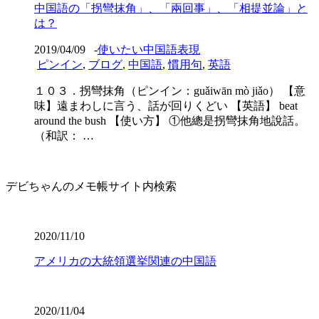
中国語の「拐彎抹角」、「兩回事」、「相提並論」と
は？
2019/04/09
-
使いたい中国語表現
ピンイン
,
ブログ
,
中国語
,
慣用句
,
英語
１０３．拐彎抹角（ピンイン：guǎiwān mò jiǎo） 【意
味】遠まわしに言う、話が回りくどい 【英語】 beat
around the bush 【使い方】 ①他總是拐彎抹角地說話。
（和訳： …
デビちゃんのメモ帳サイト内検索
2020/11/10
アメリカの大統領選挙関連の中国語
2020/11/04