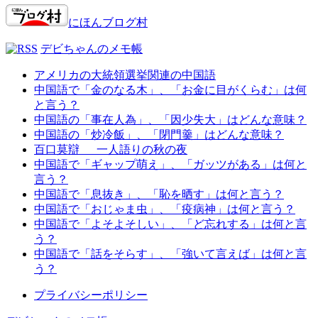
にほんブログ村
デビちゃんのメモ帳
アメリカの大統領選挙関連の中国語
中国語で「金のなる木」、「お金に目がくらむ」は何
と言う？
中国語の「事在人為」、「因少失大」はどんな意味？
中国語の「炒冷飯」、「閉門羹」はどんな意味？
百口莫辯 一人語りの秋の夜
中国語で「ギャップ萌え」、「ガッツがある」は何と
言う？
中国語で「息抜き」、「恥を晒す」は何と言う？
中国語で「おじゃま虫」、「疫病神」は何と言う？
中国語で「よそよそしい」、「ど忘れする」は何と言
う？
中国語で「話をそらす」、「強いて言えば」は何と言
う？
プライバシーポリシー