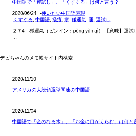
中国語で「運試し」、「くすぐる」は何と言う？
2020/06/24
-
使いたい中国語表現
くすぐる
,
中国語
,
搔癢
,
癢
,
碰運氣
,
運
,
運試し
２７4．碰運氣（ピンイン：pèng yùn qì） 【意味】運
…
デビちゃんのメモ帳サイト内検索
2020/11/10
アメリカの大統領選挙関連の中国語
2020/11/04
中国語で「金のなる木」、「お金に目がくらむ」は何と