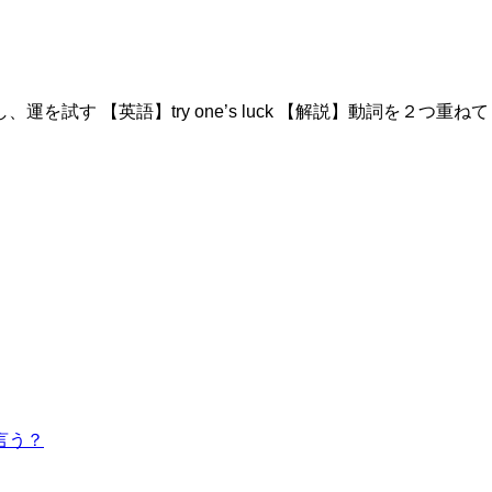
試し、運を試す 【英語】try one’s luck 【解説】動詞を
言う？