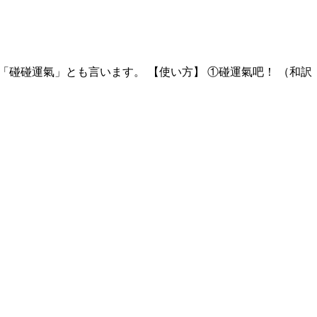
２つ重ねて「碰碰運氣」とも言います。 【使い方】 ①碰運氣吧！ （和訳