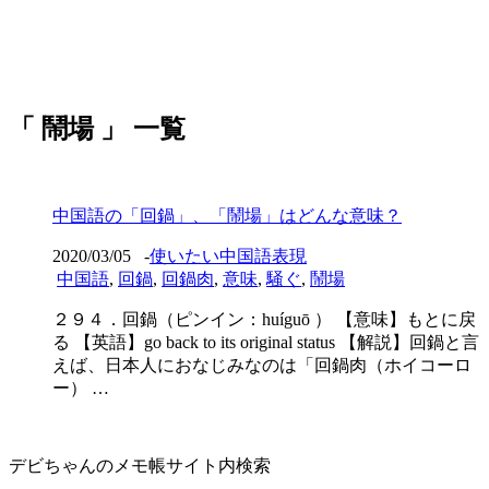
「 鬧場 」 一覧
中国語の「回鍋」、「鬧場」はどんな意味？
2020/03/05
-
使いたい中国語表現
中国語
,
回鍋
,
回鍋肉
,
意味
,
騒ぐ
,
鬧場
２９４．回鍋（ピンイン：huíguō ） 【意味】もとに戻
る 【英語】go back to its original status 【解説】回鍋と言
えば、日本人におなじみなのは「回鍋肉（ホイコーロ
ー） …
デビちゃんのメモ帳サイト内検索