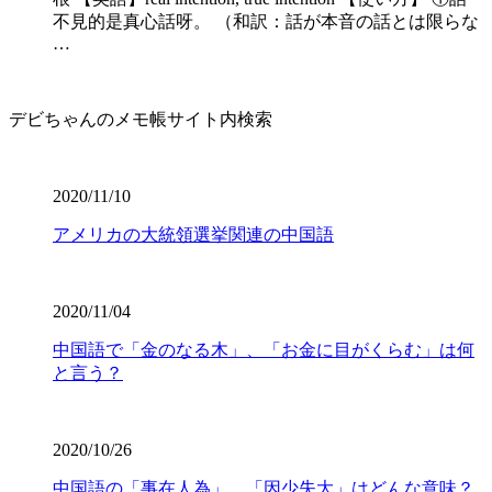
不見的是真心話呀。 （和訳：話が本音の話とは限らな
…
デビちゃんのメモ帳サイト内検索
2020/11/10
アメリカの大統領選挙関連の中国語
2020/11/04
中国語で「金のなる木」、「お金に目がくらむ」は何
と言う？
2020/10/26
中国語の「事在人為」、「因少失大」はどんな意味？