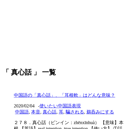
「 真心話 」 一覧
中国語の「真心話」、「耳根軟」はどんな意味？
2020/02/04
-
使いたい中国語表現
中国語
,
本音
,
真心話
,
耳
,
騙される
,
鵜呑みにする
２７８．真心話（ピンイン：zhēnxīnhuà） 【意味】本
根 【英語】real intention, true intention 【使い方】 ①話