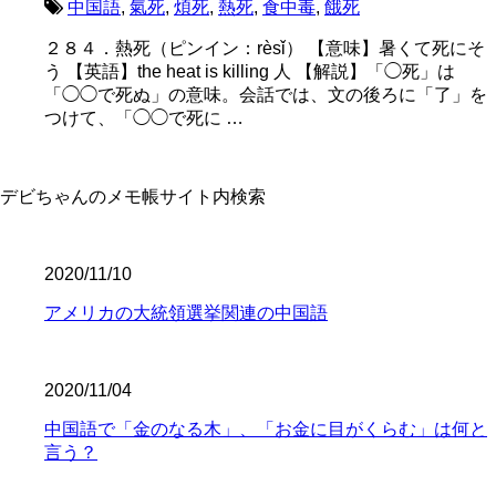
中国語
,
氣死
,
煩死
,
熱死
,
食中毒
,
餓死
２８４．熱死（ピンイン：rèsǐ） 【意味】暑くて死にそ
う 【英語】the heat is killing 人 【解説】「◯死」は
「◯◯で死ぬ」の意味。会話では、文の後ろに「了」を
つけて、「◯◯で死に …
デビちゃんのメモ帳サイト内検索
2020/11/10
アメリカの大統領選挙関連の中国語
2020/11/04
中国語で「金のなる木」、「お金に目がくらむ」は何と
言う？