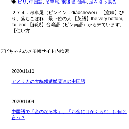
ビリ
,
中国語
,
吊車尾
,
拖後腿
,
独学
,
足を引っ張る
２７４．吊車尾（ピンイン：diàochēwěi） 【意味】び
り、落ちこぼれ、最下位の人 【英語】the very bottom,
tail end 【解説】台湾語（ビン南語）から来ています。
【使い方 …
デビちゃんのメモ帳サイト内検索
2020/11/10
アメリカの大統領選挙関連の中国語
2020/11/04
中国語で「金のなる木」、「お金に目がくらむ」は何と
言う？