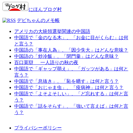
にほんブログ村
デビちゃんのメモ帳
アメリカの大統領選挙関連の中国語
中国語で「金のなる木」、「お金に目がくらむ」は何
と言う？
中国語の「事在人為」、「因少失大」はどんな意味？
中国語の「炒冷飯」、「閉門羹」はどんな意味？
百口莫辯 一人語りの秋の夜
中国語で「ギャップ萌え」、「ガッツがある」は何と
言う？
中国語で「息抜き」、「恥を晒す」は何と言う？
中国語で「おじゃま虫」、「疫病神」は何と言う？
中国語で「よそよそしい」、「ど忘れする」は何と言
う？
中国語で「話をそらす」、「強いて言えば」は何と言
う？
プライバシーポリシー