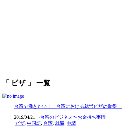
「 ビザ 」 一覧
台湾で働きたい！—台湾における就労ビザの取得—
2019/04/21
-
台湾のビジネス〜お金持ち事情
ビザ
,
中国語
,
台湾
,
就職
,
申請